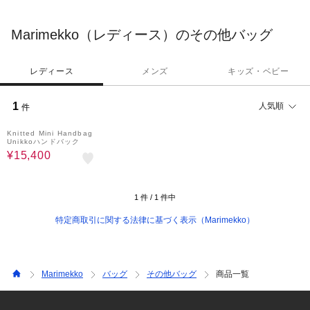
をもたらすデザインを発信します。
Marimekko（レディース）のその他バッグ
レディース
メンズ
キッズ・ベビー
1
人気順
件
50%OFF
Knitted Mini Handbag
Unikkoハンドバック
¥15,400
1
件 /
1
件中
特定商取引に関する法律に基づく表示（Marimekko）
Marimekko
バッグ
その他バッグ
商品一覧