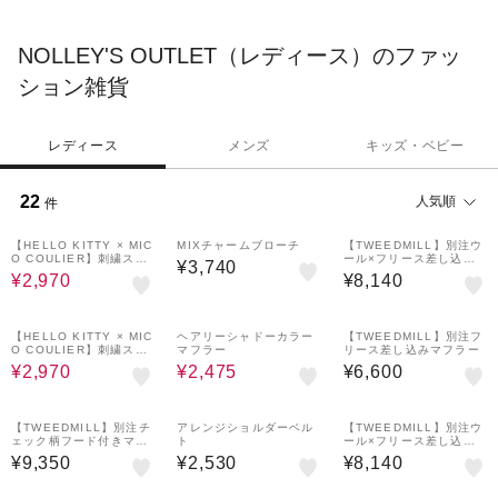
NOLLEY'S OUTLET（レディース）のファッ
ション雑貨
レディース
メンズ
キッズ・ベビー
22
人気順
件
40%OFF
【HELLO KITTY × MIC
MIXチャームブローチ
【TWEEDMILL】別注ウ
O COULIER】刺繍スト
ール×フリース差し込み
¥3,740
ール
マフラー
¥2,970
¥8,140
40%OFF
50%OFF
【HELLO KITTY × MIC
ヘアリーシャドーカラー
【TWEEDMILL】別注フ
O COULIER】刺繍スト
マフラー
リース差し込みマフラー
ール
¥2,970
¥2,475
¥6,600
【TWEEDMILL】別注チ
アレンジショルダーベル
【TWEEDMILL】別注ウ
ェック柄フード付きマフ
ト
ール×フリース差し込み
ラー
マフラー
¥9,350
¥2,530
¥8,140