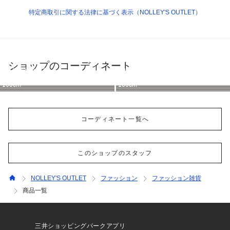
特定商取引に関する法律に基づく表示（NOLLEY'S OUTLET）
ショップのコーディネート
NOLLEY'S OUTLET
NOLLEY'S OUTLET
NOLLEY'S OUTLET
NOLLEY'S OUTLET
NOLLEY'S OUTLET
NOLLEY'S OUTLET
NOLLEY'S OUTLET
NOLLEY'S OUTLET
161cm
162cm
157cm
157cm
166cm
160cm
160cm
160cm
コーディネート一覧へ
このショップのスタッフ
NOLLEY'S OUTLET
ファッション
ファッション雑貨
商品一覧
三井ショッピングパークアプリ