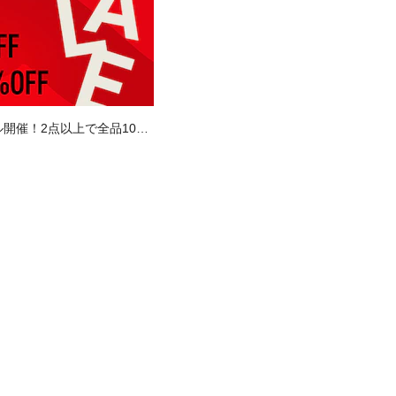
開催！2点以上で全品10％
で全品20％OFF！