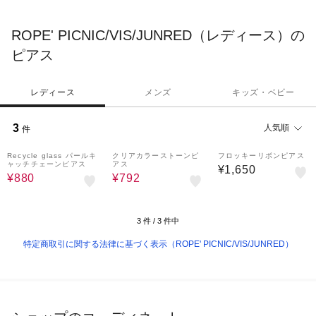
ROPE' PICNIC/VIS/JUNRED（レディース）の
ピアス
レディース
メンズ
キッズ・ベビー
3
人気順
件
50%OFF
20%OFF
Recycle glass パールキ
クリアカラーストーンピ
フロッキーリボンピアス
ャッチチェーンピアス
アス
¥1,650
¥880
¥792
3
件 /
3
件中
特定商取引に関する法律に基づく表示（ROPE' PICNIC/VIS/JUNRED）