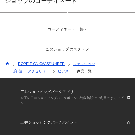
ショップのコーディネート
ROPE' PICNIC/VIS/JUNRED
ROPE' PICNIC/VIS/JUNRED
158cm
158cm
コーディネート一覧へ
このショップのスタッフ
ROPE' PICNIC/VIS/JUNRED
ファッション
腕時計・アクセサリー
ピアス
商品一覧
三井ショッピングパークアプリ
全国の三井ショッピングパークポイント対象施設でご利用できるアプ
リ
三井ショッピングパークポイント