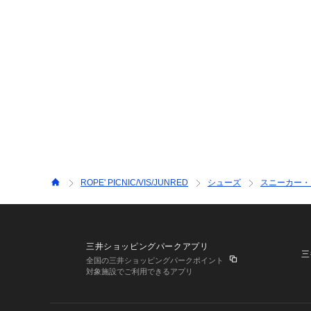
ROPE' PICNIC/VIS/JUNRED
シューズ
スニーカー・
三井ショッピングパークアプリ
三
全国の三井ショッピングパークポイント
対象施設でご利用できるアプリ