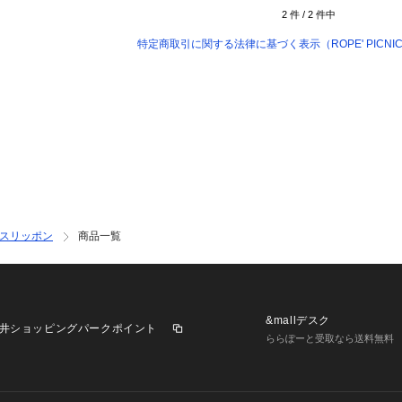
2
件 /
2
件中
特定商取引に関する法律に基づく表示（ROPE' PICNIC/V
スリッポン
商品一覧
&mallデスク
井ショッピングパークポイント
ららぽーと受取なら送料無料