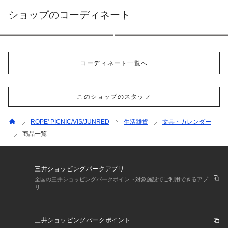
ショップのコーディネート
ROPE' PICNIC/VIS/JUNRED
ROPE' PICNIC/VIS/JUNRED
158cm
158cm
コーディネート一覧へ
このショップのスタッフ
ROPE' PICNIC/VIS/JUNRED
生活雑貨
文具・カレンダー
商品一覧
三井ショッピングパークアプリ
全国の三井ショッピングパークポイント対象施設でご利用できるアプ
リ
三井ショッピングパークポイント