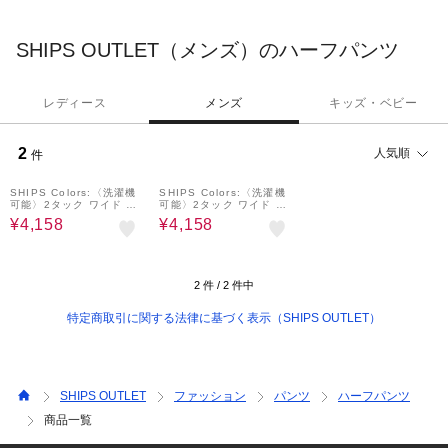
SHIPS OUTLET（メンズ）のハーフパンツ
レディース
メンズ
キッズ・ベビー
2
人気順
件
40%OFF
40%OFF
SHIPS Colors:〈洗濯機
SHIPS Colors:〈洗濯機
可能〉2タック ワイド シ
可能〉2タック ワイド シ
ョーツ◇
ョーツ◇
¥4,158
¥4,158
2
件 /
2
件中
特定商取引に関する法律に基づく表示（SHIPS OUTLET）
SHIPS OUTLET
ファッション
パンツ
ハーフパンツ
商品一覧