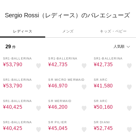
Sergio Rossi（レディース）のバレエシューズ
レディース
メンズ
キッズ・ベビー
29
人気順
件
70%OFF
65%OFF
65%OFF
SR1-BALLERINA
SR1-BALLERINA
SR1-BALLERINA
¥53,790
¥42,735
¥42,735
70%OFF
65%OFF
65%OFF
SR1-BALLERINA
SR MICRO MERMAID
SR ARC
¥53,790
¥46,970
¥41,580
65%OFF
70%OFF
70%OFF
SR1-BALLERINA
SR MERMAID
SR ARC
¥40,425
¥46,200
¥50,160
65%OFF
65%OFF
65%OFF
SR1-BALLERINA
SR PILIER
SR DIANI
¥40,425
¥45,045
¥52,745