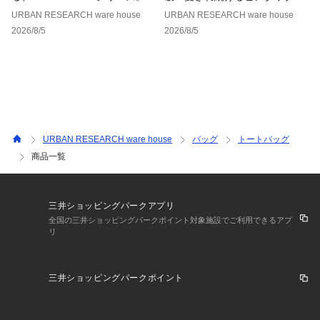
ースブラウス
URBAN RESEARCH ware house
URBAN RESEARCH ware house
2026/8/5
2026/8/5
URBAN RESEARCH ware house
バッグ
トートバッグ
商品一覧
三井ショッピングパークアプリ
全国の三井ショッピングパークポイント対象施設でご利用できるアプ
リ
三井ショッピングパークポイント