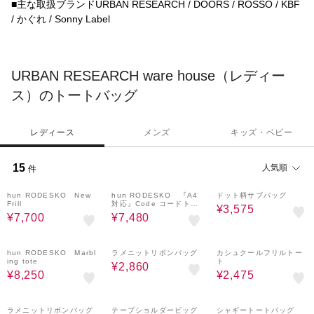
■主な取扱ブランドURBAN RESEARCH / DOORS / ROSSO / KBF
/ かぐれ / Sonny Label
URBAN RESEARCH ware house（レディー
ス）のトートバッグ
レディース
メンズ
キッズ・ベビー
15
人気順
件
50%OFF
60%OFF
50%OFF
hun RODESKO New
hun RODESKO 『A4
ドット柄サブバッグ
Frill
対応』Code コードトー
¥3,575
トバッグ
¥7,700
¥7,480
50%OFF
60%OFF
50%OFF
hun RODESKO Marbl
ラメニットリボンバッグ
カシュクールフリルトー
ing tote
ト
¥2,860
¥8,250
¥2,475
60%OFF
60%OFF
60%OFF
ラメニットリボンバッグ
テープショルダービッグ
シャギートートバッグ