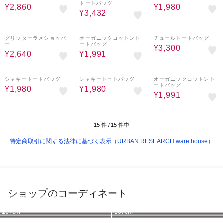
トートバッグ
¥2,860
¥1,980
¥3,432
60%OFF
37%OFF
50%OFF
グリッターラメショッパ
オーガニックコットント
チュールトートバッグ
ー
ートバッグ
¥3,300
¥2,640
¥1,991
60%OFF
60%OFF
37%OFF
シャギートートバッグ
シャギートートバッグ
オーガニックコットント
ートバッグ
¥1,980
¥1,980
¥1,991
15
件 /
15
件中
特定商取引に関する法律に基づく表示（URBAN RESEARCH ware house）
ショップのコーディネート
URBAN RESEARCH ware house
URBAN RESEARCH ware house
URBAN RESEARCH ware house
URBAN RESEARCH ware house
URBAN RESEARCH ware house
URBAN RESEARCH ware house
URBAN RESEARCH ware house
URBAN RESEARCH ware house
160cm
149cm
160cm
158cm
158cm
158cm
167cm
167cm