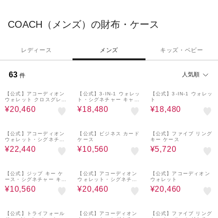
て勇気ある精神にインスパイアされ、誰もが自分らしくいられる
ように、永く愛される美しいものづくりを行います。
COACH（メンズ）の財布・ケース
レディース
メンズ
キッズ・ベビー
63
人気順
件
40%OFF
40%OFF
40%OFF
【公式】アコーディオン
【公式】3-IN-1 ウォレッ
【公式】3-IN-1 ウォレッ
ウォレット クロスグレイ
ト・シグネチャー キャン
ト
ン レザー
バス
¥20,460
¥18,480
¥18,480
40%OFF
40%OFF
60%OFF
【公式】アコーディオン
【公式】ビジネス カード
【公式】ファイブ リング
ウォレット・シグネチャ
ケース
キー ケース
ー レザー
¥22,440
¥10,560
¥5,720
40%OFF
40%OFF
40%OFF
【公式】ジップ キー ケ
【公式】アコーディオン
【公式】アコーディオン
ース・シグネチャー キャ
ウォレット・シグネチャ
ウォレット
ンバス
ー キャンバス
¥10,560
¥20,460
¥20,460
40%OFF
40%OFF
40%OFF
【公式】トライフォール
【公式】アコーディオン
【公式】ファイブ リング