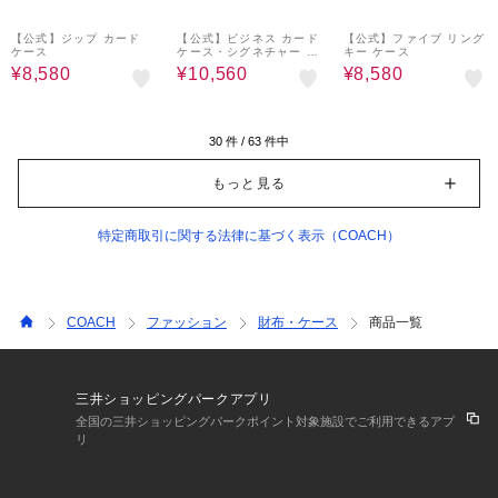
40%OFF
40%OFF
40%OFF
【公式】ジップ カード
【公式】ビジネス カード
【公式】ファイブ リング
ケース
ケース・シグネチャー キ
キー ケース
ャンバス
¥8,580
¥10,560
¥8,580
30
件 /
63
件中
もっと見る
特定商取引に関する法律に基づく表示（COACH）
COACH
ファッション
財布・ケース
商品一覧
三井ショッピングパークアプリ
全国の三井ショッピングパークポイント対象施設でご利用できるアプ
リ