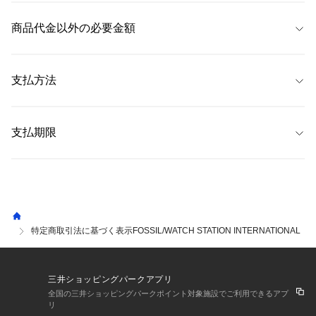
 当サイトでは、注文商品のキャンセル・返品・交換について、
注文履歴画
メール：shop.jp@fossil.com
※　下記を含め一部の地域には配送に5日程度お時間をいただく場合があ
面
内の「注文詳細」から以下の方法にてお手続きいただくことが可能で
商品代金以外の必要金額
 ただし、
三井アウトレットパークオンラインのお問い合わせについては、
ります。北海道、沖縄、その他一部の離島

す。 なお、以下に指定する方法以外では原則お受けできません。 
「EC専用カスタマーサポート アウトレット窓口」（
0120-482-604
）
にご
※　年末年始、ゴールデンウィーク時期などは、各年によって配送に必要
詳しくは、よくある質問「
返品・交換について
」をご覧ください。 
連絡ください。（お問い合わせフォームは
こちら
） 
な日数や配送停止期間が異なります。

・送料
 配送料は全国一律385円です。
※注文内容や商品状態等により、注文商品のキャンセル・返品ができない
※　商品購入時の配達日時指定はできません。
 ショップ合計5,500円（税込）以上お買い上げいただくと送料無料
支払方法
場合がございます。 
になります。 
なお、一部商品は返品不可商品となっており、商品詳細ページにてその旨
【発送予定日数】
 ・返品手数料 
明記しております。 
 ・クレジットカード（SAISON、Visa、Mastercard、JCB、AMEX、
 通常、注文完了後、1〜3営業日後に発送 
・消費税
Diners Club） 
支払期限
【キャンセル】 
 ・PayPay 
 詳しくは、よくある質問「
手数料について
」をご覧ください。 
お客様がご注文された後、商品出荷準備が整うまでの一定期間であれば
 ・三井ショッピングパークポイント 
 【クレジットカード】 
「キャンセル」をお受けすることが可能です。 商品出荷準備が整った後は
ご利用のクレジットカードにより異なります。詳しくは各クレジットカー
如何なる理由があってもキャンセルをお受けすることができません。 な
ド会社までお問い合わせください。
お、キャンセルの場合、お客様にご負担いただく費用はございません。 
 【PayPay】
【返品】 
特定商取引法に基づく表示FOSSIL/WATCH STATION INTERNATIONAL
ご利用のQR決済支払方法により異なります。詳しくは各QR決済事業会社
・返品可能期間 
までお問い合わせください。
自宅配送の場合、発送日から12日以内。 
施設受取の場合、受取日から8日以内。 
三井ショッピングパークアプリ
全国の三井ショッピングパークポイント対象施設でご利用できるアプ
・返品に伴う費用 
リ