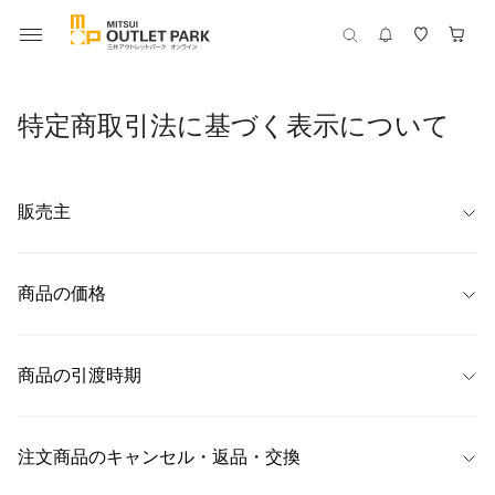
特定商取引法に基づく表示について
販売主
【名称】
株式会社フォッシルジャパン
商品の価格
【代表者】
商品ごとに表示
ジョセフ・トーマス・マーティン
商品の引渡時期
【住所】
東京都渋谷区代官山町8-7　Daiwa代官山ビル5階 502
原則としてご注文確認後、1～3営業日以内に、ご指定の日本国内お届け先
へ発送します。

注文商品のキャンセル・返品・交換
【連絡先】
※　天災・事故などによる交通渋滞、異常気象が原因で配達が遅れる場合
03-4520-2361
があります。
