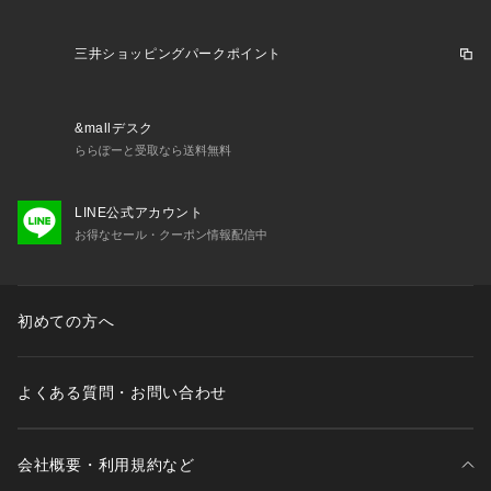
 不良品が届いた場合、または注文内容と異なる商品が届いた場合以外の
「お客様事由での返品」に伴う返品手数料はお客様にご負担いただきま
す。 
三井ショッピングパークポイント
・返品ポリシー
&mallデスク
お客様都合によるセール品の返品は承ることができません。

ららぽーと受取なら送料無料
商品不良やサイズ・色が表示内容と違った場合、返品可能期間以内*にご
連絡いただければ、未使用・未着用の商品に限り、返品を承ります 。
LINE公式アカウント
お得なセール・クーポン情報配信中
初めての方へ
よくある質問・お問い合わせ
会社概要・利用規約など