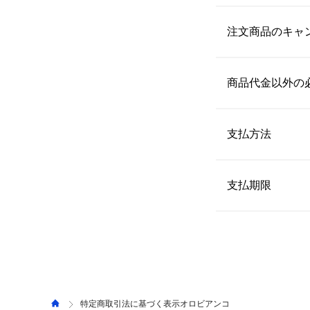
〒150-0001 東京
ご注文時にご指定
配送日時の指定が
注文商品のキャ
【連絡先】
予約商品について
ec-info@ace.jp
なお、商品の特性
 当サイトでは、
 ただし、
三井アウ
いただくことが可
商品代金以外の
（
0120-482-604
）
【発送予定日数】
詳しくは、よくあ
 通常、注文完了後
※注文内容や商品
・送料
 配送料は全
なお、一部商品は
 ショップ合
支払方法
 ・返品手数料 
【キャンセル】 
・消費税
お客様がご注文さ
 ・クレジットカード（S
出荷準備が整った
 ・PayPay 
支払期限
 詳しくは、よくあ
様にご負担いただく
 ・三井ショッピン
 【クレジットカー
【返品】 
ご利用のクレジッ
・返品可能期間 
自宅配送の場合、発
 【PayPay】
施設受取の場合、受
ご利用のQR決済
・返品に伴う費用 
特定商取引法に基づく表示オロビアンコ
 不良品が届いた場合、または注文内容と異なる商品が届いた場合以外の「お客様事由での返品」に伴う返品手数料はお客様