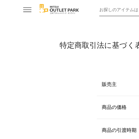
お探しのアイテムは
特定商取引法に基づく
販売主
【名称】
エース株式会社
商品の価格
【代表者】
商品ごとに表示
森下宏明
商品の引渡時期
【住所】