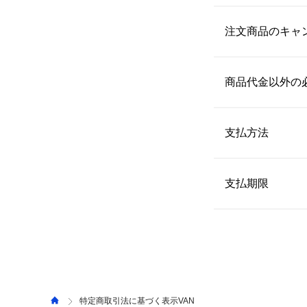
〒111-0051　東京
ご注文時にご指定
配送日時の指定が
注文商品のキャ
【連絡先】
予約商品について
03-5829-9008（平
なお、商品の特性
 当サイトでは、
 ただし、
三井アウ
いただくことが可
商品代金以外の
（
0120-482-604
）
【発送予定日数】
詳しくは、よくあ
 通常、注文完了後
※注文内容や商品
 ・代金引換手数料 
なお、一部商品は
 ・コンビニ支払い
支払方法
 ・ペイジー手数料 
【キャンセル】 
・送料
 配送料は全
お客様がご注文さ
 ・クレジットカード（S
 ショップ合
出荷準備が整った
 ・PayPay 
支払期限
 ・返品手数料 
様にご負担いただく
 ・代金引換 
・消費税
 ・コンビニ支払い 
 【クレジットカー
【返品】 
 ・ペイジー決済 
 詳しくは、よくあ
ご利用のクレジッ
・返品可能期間 
 ・三井ショッピン
自宅配送の場合、発
 【PayPay】
施設受取の場合、受
ご利用のQR決済
・返品に伴う費用 
 【代金引換】
特定商取引法に基づく表示VAN
 不良品が届いた場合、または注文内容と異なる商品が届いた場合以外の「お客様事由での返品」に伴う返品手数料はお客様