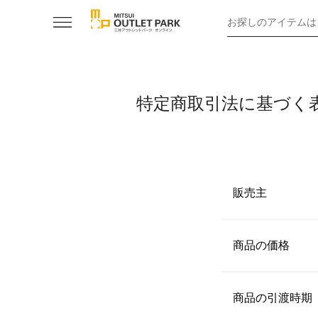
お探しのアイテムは
特定商取引法に基づく
販売主
【名称】
株式会社ヴァンヂ
商品の価格
【代表者】
商品ごとに表示
山藤貴代美
商品の引渡時期
【住所】