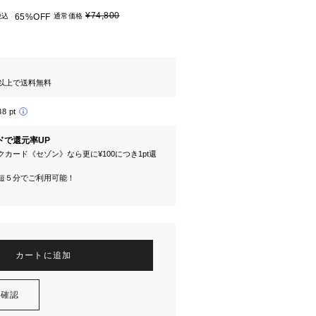
¥74,800
税込
65%OFF
通常価格
円以上で送料無料
38 pt
ドで還元率UP
カード《セゾン》なら更に¥100につき1pt還
短５分でご利用可能！
カートに追加
を確認