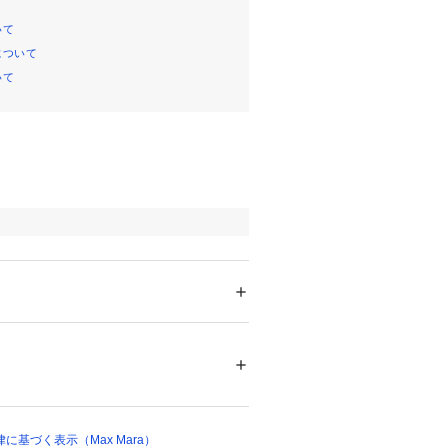
いて
について
いて
ション
 ＞ 
ワンピース・ドレス
 ＞ 
ワンピース
、ポリウレタン 3% 裏地：綿 97%、ポリウ
製
00033 
（モール）
ップ）
基づく表示（Max Mara）