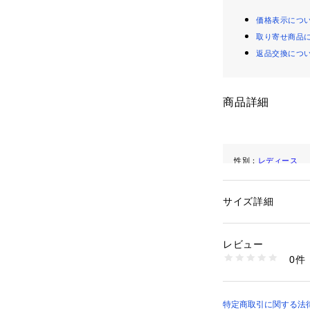
価格表示につ
取り寄せ商品
返品交換につ
商品詳細
性別：
レディース
カテゴリー：
ファッ
素材：表地：綿 97%
レタン 3%　
サイズ詳細
生産国：インポート
商品番号：
10798000
192212432 （ショ
レビュー
0件
特定商取引に関する法律に