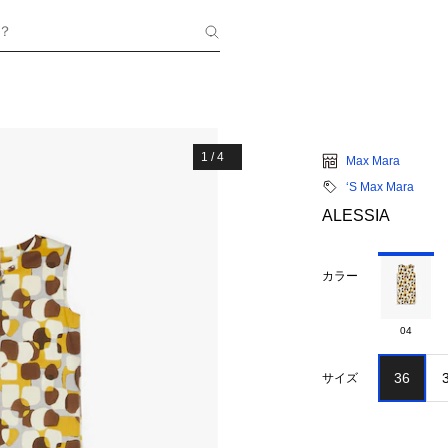
？
1
/
4
Max Mara
‘S Max Mara
ALESSIA
カラー
04
36
サイズ