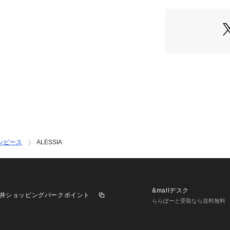
ンピース
ALESSIA
&mallデスク
井ショッピングパークポイント
ららぽーと受取なら送料無料