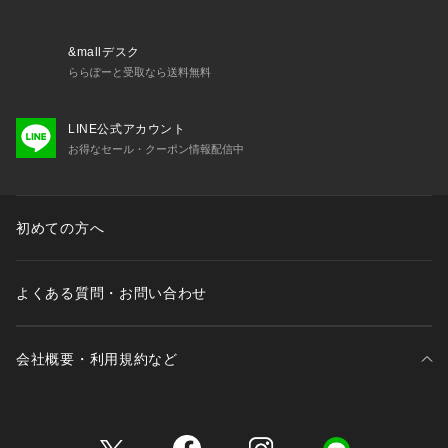
【注意事項】
&mallデスク
※商品に「取り扱い上の注意書き」、「洗濯表示」がございま
ららぽーと受取なら送料無料
す場合は、使用前に必ずご確認ください。
※商品画像は、光の当たり具合やパソコンなどの閲覧環境によ
LINE公式アカウント
り、実際の色味と異なって見える場合がございます。あらかじ
お得なセール・クーポン情報配信中
めご了承ください。
※商品の色味の目安は、商品単体の画像をご参照ください。
【アウトレット商品のご説明】
初めての方へ
・アウトレット商品につきましては包装やパッケージに破損・
汚れが見られる場合にも、商品に欠陥が認められない際にはそ
よくある質問・お問い合わせ
のままの状態でお送りいたします。
・返品、ご注文確定後の内容変更・追加注文はお受けできませ
会社概要・利用規約など
ん。
・セールアイテムは予告なく価格の変更を行う場合がございま
すが、ご購入後のアイテムについての価格変更はお受けいたし
三井不動産が展開する商業施設一覧
かねます。また、タグの表記と購入価格が異なる場合がござい