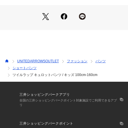
楽しめるアイテムです。
ウエスト後ろのみゴム仕様。
左にポケットあり。
■素材
加工をかけた当たり感のあるツイル素材。
■コーディネート
秋冬にはタイツとブーツ合わせがかわいい♪
UNITEDARROWSOUTLET
ファッション
パンツ
トップスをインして、ウェストのデザイン見せがおすすめで
ショートパンツ
す。
ツイルラップ キュロットパンツ / キッズ 100cm-160cm
============================
裏地：なし
透け感：なし
三井ショッピングパークアプリ
伸縮：なし
全国の三井ショッピングパークポイント対象施設でご利用できるアプ
光沢感：なし
リ
ケア方法：洗濯機洗い可
============================
三井ショッピングパークポイント