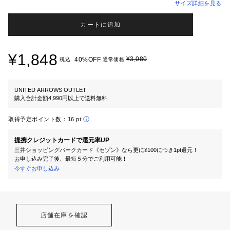
サイズ詳細を見る
カートに追加
¥1,848
¥3,080
40%OFF
税込
通常価格
UNITED ARROWS OUTLET
購入合計金額4,990円以上で送料無料
取得予定ポイント数：
16 pt
提携クレジットカードで還元率UP
三井ショッピングパークカード《セゾン》なら更に¥100につき1pt還元！
お申し込み完了後、最短５分でご利用可能！
今すぐお申し込み
店舗在庫を確認