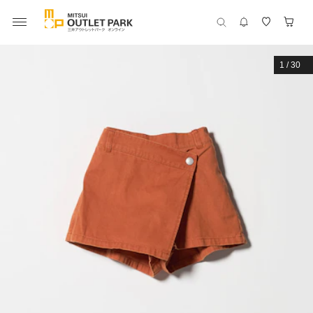
1
/
30