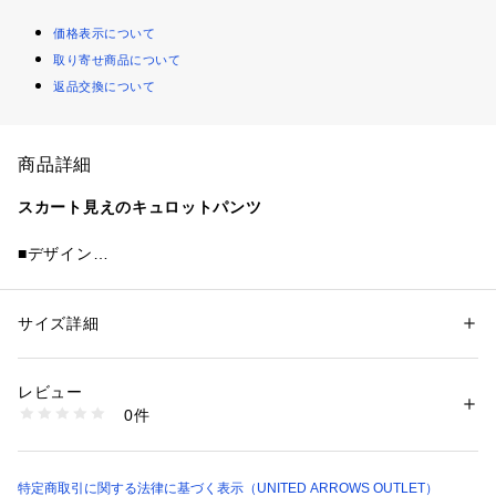
価格表示について
取り寄せ商品について
返品交換について
商品詳細
スカート見えのキュロットパンツ
■デザイン
スカート見えするキュロットパンツ。
ミニ丈ですが、パンツ仕様になっているので安心感がありま
す。
サイズ詳細
性別：
キッズ・ベビー
カテゴリー：
ファッション
 ＞ 
パンツ
 ＞ 
ショートパンツ
素材：コットン100％
ややアタリのある生地の加工感や、斜めに入ったウェストのデ
生産国：中国製
レビュー
ザインが個性的。
洗濯：洗濯機洗い可
0件
秋らしいこっくりとしたカラーリングにも注目です。
※詳しい洗濯方法については、商品の品質表示タグをご覧ください
商品番号：
1083000018023 
（モール）
38191990797 （ショップ）
100cmから160cmまでの幅広いサイズ対応が可能♪
姉妹、お友達とペア、リンクコーデ、お揃いコーディネートを
特定商取引に関する法律に基づく表示（UNITED ARROWS OUTLET）