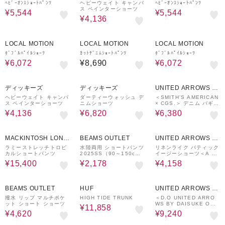
ﾍﾋﾞｰｵﾝｽｼｮｰﾄﾊﾟﾝﾂ
ヘビーウェイト キャンバ
ﾍﾋﾞｰｵﾝｽｼｮｰﾄﾊﾟﾝﾂ
ス ペインターショーツ
¥5,544
¥5,544
¥4,136
20%OFF
20%OFF
LOCAL MOTION
LOCAL MOTION
LOCAL MOTION
ﾀﾞﾌﾞﾙﾊﾟｲﾙｼｮｰﾂ
ｶｯﾄﾃﾞﾆﾑｼｮｰﾄﾊﾟﾝﾂ
ﾀﾞﾌﾞﾙﾊﾟｲﾙｼｮｰﾂ
¥6,072
¥8,690
¥6,072
60%OFF
50%OFF
60%OFF
ディッキーズ
ディッキーズ
UNITED ARROWS O
UTLET
ヘビーウェイト キャンバ
ダーティーウォッシュ デ
＜SMITH’S AMERICAN
ス ペインターショーツ
ニムショーツ
× CGS.＞ デニム バギー
ショーツ
¥4,136
¥6,820
¥6,380
30%OFF
40%OFF
30%OFF
MACKINTOSH LOND
BEAMS OUTLET
UNITED ARROWS O
ON
UTLET
ラミーストレッチトロピ
水陸両用 ショートパンツ
リネンライク バティック
カルショートパンツ
2025SS（90～150c
イージーショーツ＜A DA
m）
Y IN THE LIFE＞
¥15,400
¥2,178
¥4,158
40%OFF
30%OFF
60%OFF
BEAMS OUTLET
HUF
UNITED ARROWS O
UTLET
撥水 リップ マルチポケ
HIGH TIDE TRUNK
＜D.O UNITED ARRO
ット ショート ショーツ
WS BY DAISUKE OBA
¥11,858
NA＞LT/DC UTLTY BA
¥4,620
¥9,240
GGY SHORTS/ショーツ