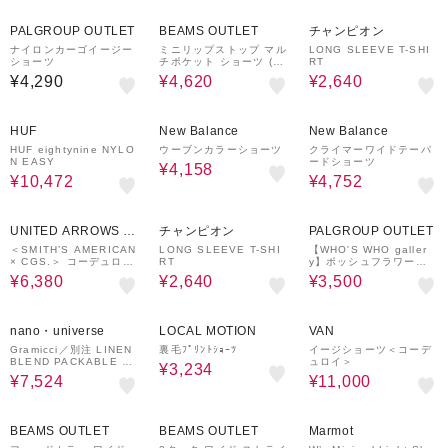
40%OFF
60%OFF
PALGROUP OUTLET
BEAMS OUTLET
チャンピオン
ナイロンカーゴイージー
ミニリップストップ マル
LONG SLEEVE T-SHI
ショーツ
チポケット ショーツ (吸
RT
水速乾・水陸両用)
¥4,290
¥4,620
¥2,640
30%OFF
40%OFF
40%OFF
HUF
New Balance
New Balance
HUF eightynine NYLO
ウーブンカラーショーツ
クライマーワイドテーパ
N EASY
ードショーツ
¥4,158
¥10,472
¥4,752
60%OFF
60%OFF
62%OFF
UNITED ARROWS O
チャンピオン
PALGROUP OUTLET
UTLET
＜SMITH’S AMERICAN
LONG SLEEVE T-SHI
【WHO'S WHO galler
× CGS.＞ コーデュロイ
RT
y】ポッシュフラワーシ
バギー ショーツ
ョーツ
¥6,380
¥2,640
¥3,500
40%OFF
40%OFF
50%OFF
nano・universe
LOCAL MOTION
VAN
Gramicci／別注 LINEN
裏毛ﾌﾟﾘﾝﾄｼｮｰﾂ
イージショーツ＜コーデ
BLEND PACKABLE SH
ュロイ＞
¥3,234
ORT
¥7,524
¥11,000
50%OFF
40%OFF
50%OFF
BEAMS OUTLET
BEAMS OUTLET
Marmot