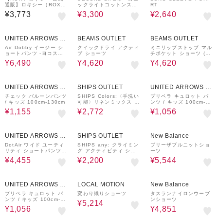
通販】ロキシー（ROX
ックライトコットンスウ
RT
Y）【OUTLET】Roxy
ェットショーツ
¥3,773
¥3,300
¥2,640
MY 1ST ROXY BIKER
SHORTS ウィメンズ バ
イクショーツ
50%OFF
40%OFF
40%OFF
UNITED ARROWS O
BEAMS OUTLET
BEAMS OUTLET
UTLET
Air Dobby イージー シ
クイックドライ アクティ
ミニリップストップ マル
ョートパンツ -ヨコスト
ブ ショーツ
チポケット ショーツ (吸
レッチ 吸水速乾性-
水速乾・水陸両用)
¥6,490
¥4,620
¥4,620
70%OFF
60%OFF
70%OFF
UNITED ARROWS O
SHIPS OUTLET
UNITED ARROWS O
UTLET
UTLET
チェック バルーンパンツ
SHIPS Colors:〈手洗い
プリペラ キュロット パ
/ キッズ 100cm-130cm
可能〉リネンミックス ラ
ンツ / キッズ 100cm-13
メ ショーツ
0cm
¥1,155
¥2,772
¥1,056
50%OFF
50%OFF
30%OFF
UNITED ARROWS O
SHIPS OUTLET
New Balance
UTLET
DotAir ワイド ユーティ
SHIPS any: クライミン
ブリーザブルニットショ
リティ ショートパンツ
グ アクティビティ ショ
ーツ
ショーツ
ーツ<KIDS>◇
¥4,455
¥2,200
¥5,544
70%OFF
40%OFF
30%OFF
UNITED ARROWS O
LOCAL MOTION
New Balance
UTLET
プリペラ キュロット パ
変わり織りショーツ
タスランナイロンウーブ
ンツ / キッズ 100cm-13
ンショーツ
¥5,214
0cm
¥1,056
¥4,851