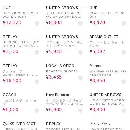
30%OFF
60%OFF
30%OFF
HUF
UNITED ARROWS O
HUF
UTLET
HGC PIGMENT DYED
＜D.O UNITED ARRO
CLASSIC FLEECE SH
WORK SHORT
WS BY DAISUKE OBA
ORT
NA＞LT/DC 1P SHORT
¥12,320
¥8,800
¥8,470
S/ショーツ
85%OFF
70%OFF
30%OFF
REPLAY
UNITED ARROWS O
BEAMS OUTLET
UTLET
SECOND LIFEオーガニ
フロッキー デニム 5ポケ
コットン ピケ ショート
ックライトコットンスウ
ット バギー ショーツ
パンツ
ェットショーツ
¥3,300
¥5,940
¥5,082
50%OFF
50%OFF
50%OFF
REPLAY
LOCAL MOTION
Marmot
チノショーツ
PEARTEX SHORTS
W’s Minimal Light Hike
BENNI Hyperflex レギ
r Short Pants
¥3,465
ュラースリムフィット
¥16,500
¥3,850
60%OFF
30%OFF
60%OFF
COACH
New Balance
UNITED ARROWS O
UTLET
【公式】スポーツ ショー
ウーブントラックジョガ
＜D.O UNITED ARRO
ツ
ーパンツ 裏トリコット起
WS BY DAISUKE OBA
毛
NA＞LT/DC 1P SHORT
¥6,600
¥6,930
¥8,800
S/ショーツ
85%OFF
60%OFF
QUIKSILVER FACTO
REPLAY
チャンピオン
RY OUTLET STORE
【ROXY ロキシー 公式
SECOND LIFEオーガニ
LONG SLEEVE T-SHI