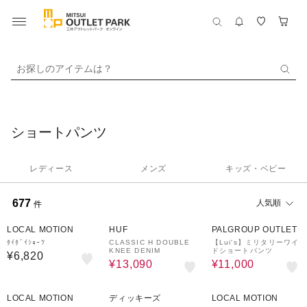
お探しのアイテムは？
ショートパンツ
レディース
メンズ
キッズ・ベビー
677
人気順
件
30%OFF
62%OFF
LOCAL MOTION
HUF
PALGROUP OUTLET
ﾀｲﾀﾞｲｼｮｰﾂ
CLASSIC H DOUBLE
【Lui's】ミリタリーワイ
KNEE DENIM
ドショートパンツ
¥6,820
¥13,090
¥11,000
10%OFF
60%OFF
10%OFF
LOCAL MOTION
ディッキーズ
LOCAL MOTION