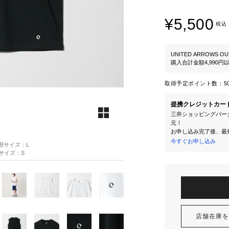
¥5,500
税込
UNITED ARROWS OU
購入合計金額4,990
取得予定ポイント数：
5
提携クレジットカー
三井ショッピングパーク
元！
お申し込み完了後、最
今すぐお申し込み
 着用サイズ：L
着用サイズ：S
店舗在庫