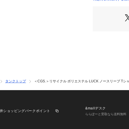
リサイクルポリエス
OUTLET）
天竺生地を使用。
さらりとした肌触
UV軽減機能も備
■コーディネート
いつものTシャツ
アクティブな印象
吸水速乾性を備え
シーンでの着用に
==============
裏地：なし
タンクトップ
＜CGS.＞リサイクル ポリエステル LUCK ノースリーブ Tシ
透け感：WHITE
伸縮：適度な伸び
光沢感：なし
ケア方法：洗濯機
==============
&mallデスク
井ショッピングパークポイント
ららぽーと受取なら送料無料
【注意事項】
※商品に「取り扱