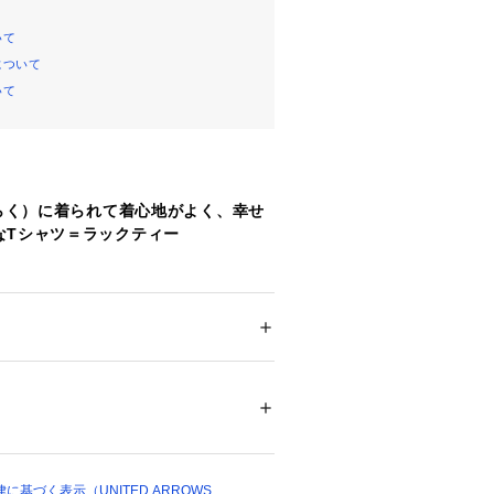
いて
について
いて
（らく）に着られて着心地がよく、幸せ
なTシャツ＝ラックティー
General Store＞が定番でリリースする「L
、今年もラインナップ。
メンズ
よくゆとりを持たせたシルエットは、
ション
 ＞ 
トップス
 ＞ 
タンクトップ
00％
一枚着としても使いやすい絶妙なバラ
のブランド刺繍を、＜CGS.＞アクテ
ついては、商品の品質表示タグをご覧くださ
プリントへ変更しています。
19007 
（モール）
ショップ）
基づく表示（UNITED ARROWS