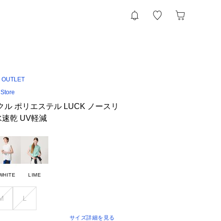
 OUTLET
 Store
クル ポリエステル LUCK ノースリ
水速乾 UV軽減
WHITE
LIME
M
L
サイズ詳細を見る