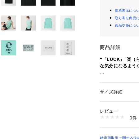
価格表示につ
取り寄せ商品
返品交換につ
商品詳細
“「LUCK」“楽
な気分になるよう
■デザイン
＜California 
UCK TEE」が
サイズ詳細
性別：
レディース
肩幅・身幅にほど
カテゴリー：
ファッ
素材：POLYESTER1
インナーとしても
生産国：中国製
レビュー
ンスです。
洗濯：洗濯機洗い可
0件
今シーズンから左裾
※詳しい洗濯方法に
い
ィブラインのロゴ
商品番号：
10830000
80171000004 （
■素材
特定商取引に関する法律に