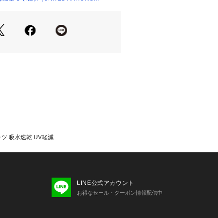
テル100％の「DRYMIX®」を用いた
りと軽やかな着心地に、吸水速乾性と
えた素材です。
の代わりに取り入れるだけで、軽快で
に。
ているので、スポーツやトレーニング
もおすすめです。
==============
ャツ 吸水速乾 UV軽減
のみややあり
あり
洗い可
==============
LINE公式アカウント
お得なセール・クーポン情報配信中
い上の注意書き」、「洗濯表示」がご