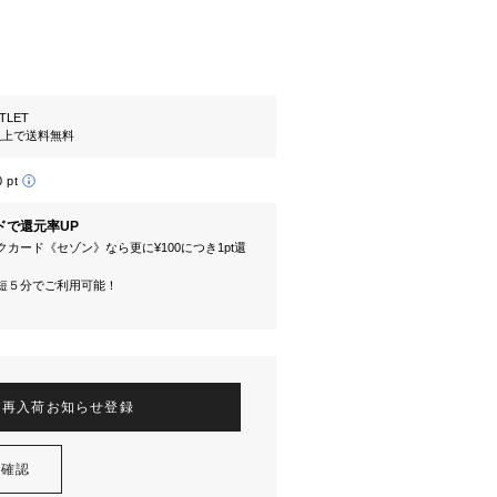
TLET
円以上で送料無料
0 pt
ドで還元率UP
カード《セゾン》なら更に¥100につき1pt還
短５分でご利用可能！
再入荷お知らせ登録
を確認