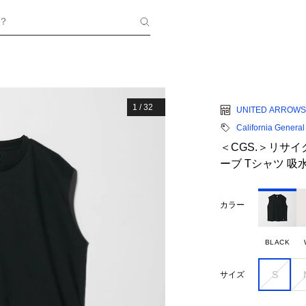
？
1
/
32
UNITED ARROWS
California General
＜CGS.＞リサイ
ーブ Tシャツ 吸
カラー
BLACK
S
サイズ