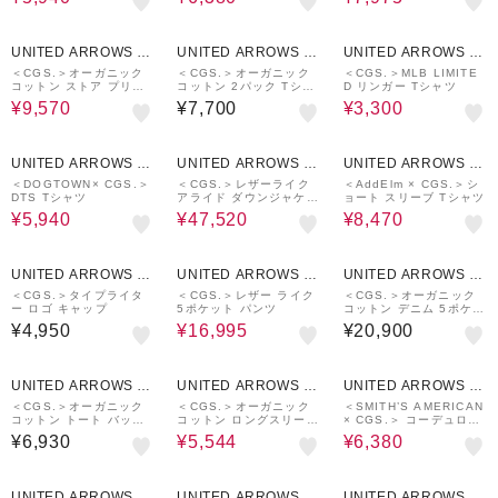
40%OFF
70%OFF
UNITED ARROWS O
UNITED ARROWS O
UNITED ARROWS O
UTLET
UTLET
UTLET
＜CGS.＞オーガニック
＜CGS.＞オーガニック
＜CGS.＞MLB LIMITE
コットン ストア プリン
コットン 2パック Tシャ
D リンガー Tシャツ
ト スウェット
ツ
¥9,570
¥7,700
¥3,300
40%OFF
40%OFF
50%OFF
UNITED ARROWS O
UNITED ARROWS O
UNITED ARROWS O
UTLET
UTLET
UTLET
＜DOGTOWN× CGS.＞
＜CGS.＞レザーライク
＜AddElm × CGS.＞シ
DTS Tシャツ
アライド ダウンジャケッ
ョート スリーブ Tシャツ
ト
¥5,940
¥47,520
¥8,470
50%OFF
UNITED ARROWS O
UNITED ARROWS O
UNITED ARROWS O
UTLET
UTLET
UTLET
＜CGS.＞タイプライタ
＜CGS.＞レザー ライク
＜CGS.＞オーガニック
ー ロゴ キャップ
5ポケット パンツ
コットン デニム 5ポケッ
ト パンツ
¥4,950
¥16,995
¥20,900
30%OFF
60%OFF
UNITED ARROWS O
UNITED ARROWS O
UNITED ARROWS O
UTLET
UTLET
UTLET
＜CGS.＞オーガニック
＜CGS.＞オーガニック
＜SMITH’S AMERICAN
コットン トート バッグ
コットン ロングスリーブ
× CGS.＞ コーデュロイ
ラージ
ロゴ Tシャツ
バギー ショーツ
¥6,930
¥5,544
¥6,380
UNITED ARROWS O
UNITED ARROWS O
UNITED ARROWS O