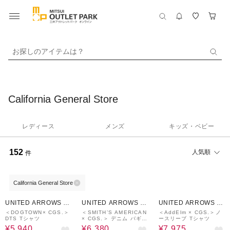
お探しのアイテムは？
California General Store
レディース
メンズ
キッズ・ベビー
152
人気順
件
California General Store
40%OFF
60%OFF
50%OFF
UNITED ARROWS O
UNITED ARROWS O
UNITED ARROWS O
UTLET
UTLET
UTLET
＜DOGTOWN× CGS.＞
＜SMITH’S AMERICAN
＜AddElm × CGS.＞ノ
DTS Tシャツ
× CGS.＞ デニム バギー
ースリーブ Tシャツ
ショーツ
¥5,940
¥6,380
¥7,975