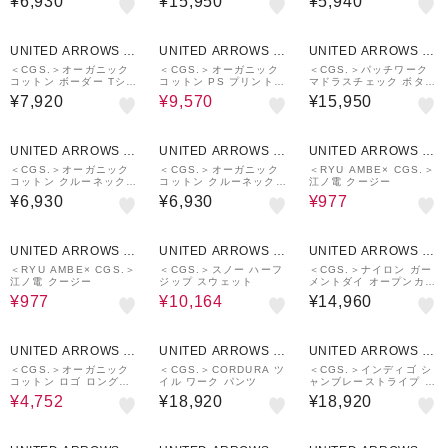
¥6,930
¥15,950
¥5,940
40%OFF
UNITED ARROWS O
UNITED ARROWS O
UNITED ARROWS O
UTLET
UTLET
UTLET
＜CGS.＞オーガニック
＜CGS.＞オーガニック
＜CGS.＞パッチワーク
コットン ボーダー Tシャ
コットン PS プリント
マドラスチェック ボタン
ツ
スウェット
ダウン シャツ
¥7,920
¥9,570
¥15,950
30%OFF
UNITED ARROWS O
UNITED ARROWS O
UNITED ARROWS O
UTLET
UTLET
UTLET
＜CGS.＞オーガニック
＜CGS.＞オーガニック
＜RYU AMBE× CGS.＞
コットン クルーネック
コットン クルーネック
江ノ電 クージー
ロゴ Tシャツ
ロゴ Tシャツ
¥6,930
¥6,930
¥977
30%OFF
40%OFF
UNITED ARROWS O
UNITED ARROWS O
UNITED ARROWS O
UTLET
UTLET
UTLET
＜RYU AMBE× CGS.＞
＜CGS.＞スノー ハーフ
＜CGS.＞ナイロン ガー
江ノ電 クージー
ジップ スウェット
メントダイ オープンカラ
ー シャツ
¥977
¥10,164
¥14,960
40%OFF
UNITED ARROWS O
UNITED ARROWS O
UNITED ARROWS O
UTLET
UTLET
UTLET
＜CGS.＞オーガニック
＜CGS.＞CORDURA ツ
＜CGS.＞インディゴ シ
コットン ロゴ ロングス
イル ワーク パンツ
ャンブレーストライプ ボ
リーブ Tシャツ
タンダウン シャツ
¥4,752
¥18,920
¥18,920
40%OFF