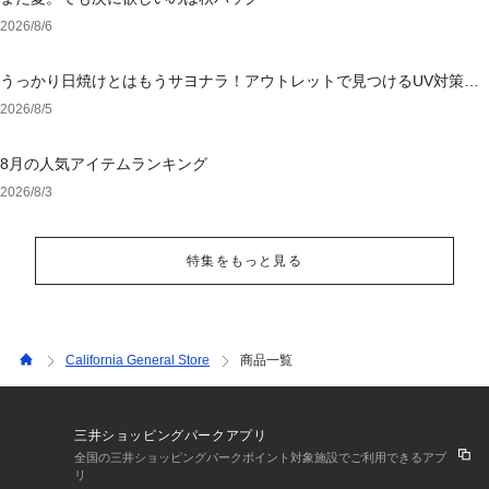
2026/8/6
うっかり日焼けとはもうサヨナラ！アウトレットで見つけるUV対策ウ
ェア
2026/8/5
8月の人気アイテムランキング
2026/8/3
特集をもっと見る
California General Store
商品一覧
三井ショッピングパークアプリ
全国の三井ショッピングパークポイント対象施設でご利用できるアプ
リ