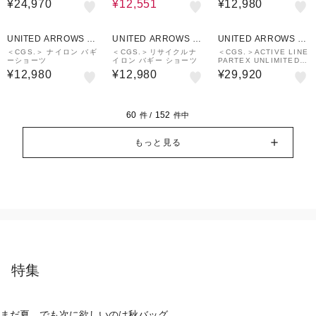
¥24,970
¥12,551
¥12,980
UNITED ARROWS O
UNITED ARROWS O
UNITED ARROWS O
UTLET
UTLET
UTLET
＜CGS.＞ ナイロン バギ
＜CGS.＞リサイクルナ
＜CGS.＞ACTIVE LINE
ーショーツ
イロン バギー ショーツ
PARTEX UNLIMITED
フィールド ジャケット
¥12,980
¥12,980
¥29,920
60
152
件 /
件中
もっと見る
特集
まだ夏。でも次に欲しいのは秋バッグ