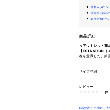
価格表示につ
取り寄せ商品
返品交換につ
商品詳細
＜アウトレット商
【ESTNATION
春を意識した、綺
ンコート。
タフタ風の二重織
品な目面とソフト
サイズ詳細
性別：
メンズ
す。
カテゴリー：
ファッ
素材：表地:綿95%
汎用性の高いラグ
胴裏地:綿100%
レビュー
います。
袖裏地:キュプラ100
0件
生産国：中国
商品番号：
10864000
4120001010035
特定商取引に関する法