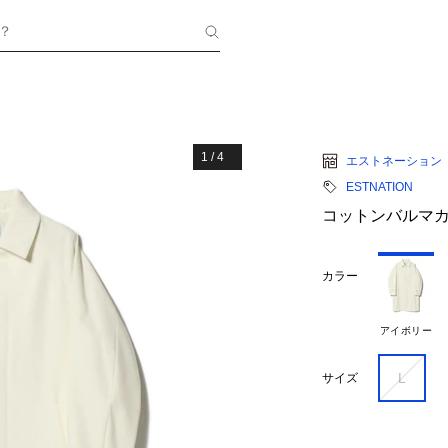
？
1
/
4
エストネーション
ESTNATION
コットンバルマ
カラー
アイボリー
L
サイズ