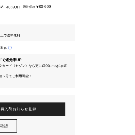
¥83,600
税込
40%OFF
通常価格
円以上で送料無料
56 pt
ドで還元率UP
カード《セゾン》なら更に¥100につき1pt還
短５分でご利用可能！
再入荷お知らせ登録
を確認