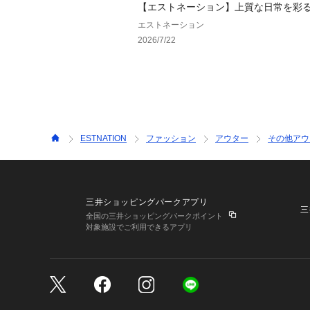
【エストネーション】上質な日常を彩
めアイテムのご紹介
エストネーション
2026/7/22
ESTNATION
ファッション
アウター
その他アウ
三井ショッピングパークアプリ
三
全国の三井ショッピングパークポイント
対象施設でご利用できるアプリ