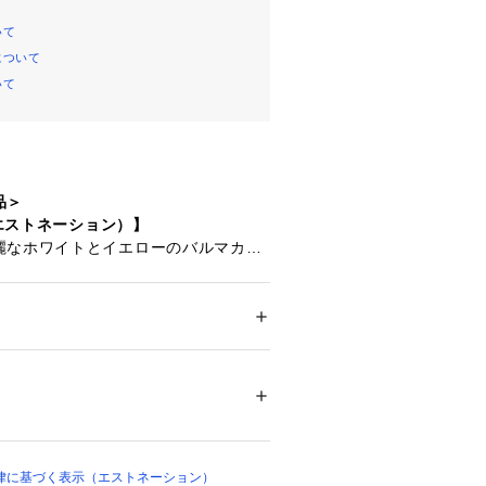
いて
について
いて
品＞
（エストネーション）】
麗なホワイトとイエローのバルマカー
コットンにシリコン含浸をかけた、上
で膨らみのある風合いが特徴の素材で
ション
 ＞ 
アウター
 ＞ 
その他アウター
、ポリウレタン5%
ランスリーブのロングコートとなって
%
00057 
（モール）
 （ショップ）
律に基づく表示（エストネーション）