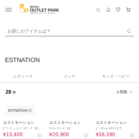
お探しのアイテムは？
ESTNATION
レディース
メンズ
キッズ・ベビー
28
人気順
件
ESTNATION
50%OFF
50%OFF
40%OFF
エストネーション
エストネーション
エストネーション
ﾋﾟﾝドットｼﾞｬｶﾞｰﾄﾞBL
ｲﾝﾚｰﾂｲｰﾄﾞJK
ﾋﾞｯｸｼｮｰﾙﾗｲﾄCT
¥15,400
¥20,900
¥38,280