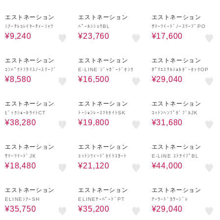
40%OFF
40%OFF
50%OFF
エストネーション
エストネーション
エストネーション
ｼｱｰﾃﾚｺﾚｲﾔｰﾃｨｰｼｬﾂ
ﾊﾟｰﾙｼｼｭｳBL
ｻﾏｰﾂｲｰﾄﾞﾉｰｽﾘｰﾌﾞPO
¥9,240
¥23,760
¥17,600
40%OFF
40%OFF
40%OFF
エストネーション
エストネーション
エストネーション
ｺﾝﾊﾟｸﾄﾌﾗｲｽﾉｰｽﾘｰﾌﾞ
E-LINE ｼﾞｬｶﾞｰﾄﾞﾀﾝｸ
ﾎﾟﾘｴｽﾃﾙｼｮﾙﾀﾞｰﾀｯｸOP
¥8,580
¥16,500
¥29,040
40%OFF
40%OFF
40%OFF
エストネーション
エストネーション
エストネーション
ﾋﾞｯｸｼｮｰﾙﾗｲﾄCT
ﾄｰｼｮﾝﾚｰｽﾂｷﾀｲﾄSK
ｺｯﾄﾝﾍﾝﾌﾟﾀﾞﾌﾞﾙJK
¥38,280
¥19,800
¥31,680
60%OFF
40%OFF
60%OFF
エストネーション
エストネーション
エストネーション
ｻﾏｰﾂｲｰﾄﾞJK
ｺｯﾄﾝﾂｨｰﾄﾞﾀｲﾄｽｶｰﾄ
E-LINE ｽﾄﾗｲﾌﾟBL
¥18,480
¥21,120
¥44,000
50%OFF
60%OFF
40%OFF
エストネーション
エストネーション
エストネーション
ELINEｼｱｰSH
ELINEﾃｰﾊﾟｰﾄﾞPT
ﾃｰﾗｰﾄﾞｶﾗｰｼﾞﾚ
¥35,750
¥35,200
¥29,040