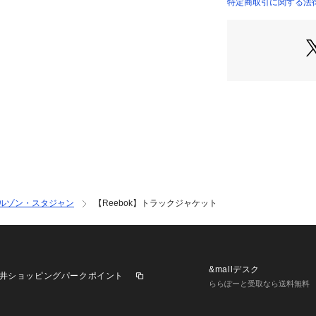
大限に高める」こ
特定商取引に関する法律に
スタイルをサポー
フスタイルブラン
1895年のブラン
ザインで常に時代
は、トレーニング
グ、ウォーキング
ューズまでファッ
ます。
ルゾン・スタジャン
【Reebok】トラックジャケット
※生産の都合上、
す。ご注文いただ
注文履歴ページよ
※お色物は色移り
り扱いは商品につ
&mallデスク
井ショッピングパークポイント
ご確認ください。
ららぽーと受取なら送料無料
※商品画像はサン
品と仕様、加工、