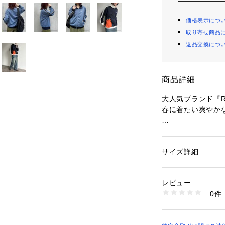
価格表示につ
取り寄せ商品
返品交換につ
商品詳細
大人気ブランド『R
春に着たい爽やか
【POINT】
・胸元の刺繍ロゴ
・スポーティーな
サイズ詳細
性別：
レディース
・古着MIXスタイ
カテゴリー：
ファッ
素材：ポリエステル1
・程よくゆとりの
リブ部分：ポリウレ
レビュー
生産国：中国
0件
商品番号：
10874000
PGM2041207A00
【Reebok／リー
 "Reebokは