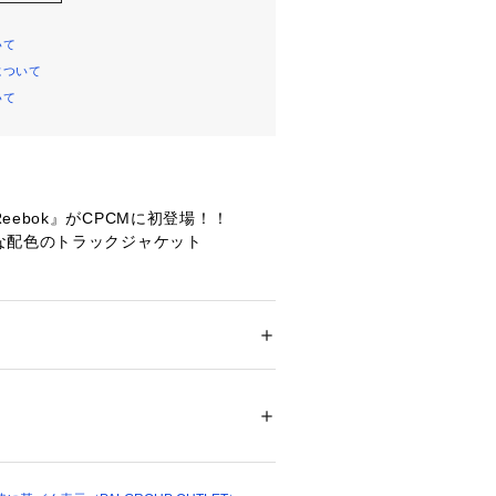
いて
について
いて
eebok』がCPCMに初登場！！
な配色のトラックジャケット
がワンポイント
印象を与えてくれる袖ライン
メンズ
ルも今年らしくてオススメ！
ション
 ＞ 
アウター
 ＞ 
ブルゾン・スタジャン
00％
あるサイジングで性別問わず着用可能
タン
00697 
（モール）
06 （ショップ）
ボック】
「フィットネスを通じて、自らの可能性を最