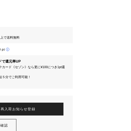
円以上で送料無料
0 pt
ドで還元率UP
カード《セゾン》なら更に¥100につき1pt還
短５分でご利用可能！
再入荷お知らせ登録
を確認