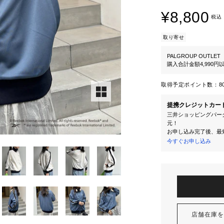
¥8,800
税込
取り寄せ
PALGROUP OUTLET
購入合計金額4,990
取得予定ポイント数：
8
提携クレジットカー
三井ショッピングパーク
元！
お申し込み完了後、最
今すぐお申し込み
店舗在庫