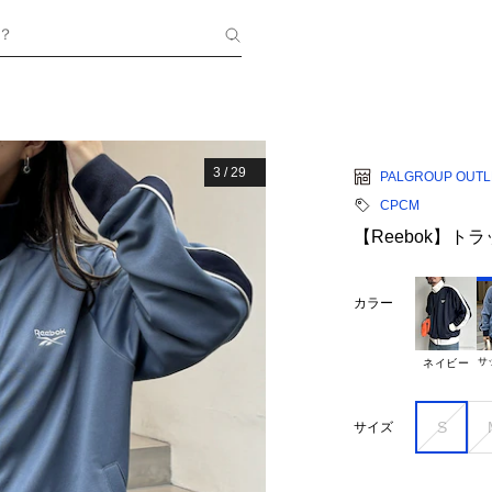
？
3
/
29
PALGROUP OUTL
CPCM
【Reebok】ト
カラー
サ
ネイビー
S
サイズ