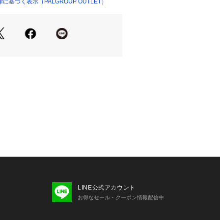
とをミッションに、お客さまのライフ
基づく表示（PALGROUP OUTLET）
トする、グローバルフィットネス ライ
ドです。
ド発祥以来、革新的なテクノロジーとデ
のトレンドを走り続けており、現在
、スタジオフィットネス、ランニン
のカテゴリーを中心にアパレルからシ
ション性の高いアイテムを展開してい
お届け時期が前後する場合がございま
いた予約商品のお届け時期の確認は、
り行えます。
する可能性がございます。着用、お取
いておりますアテンションタグを必ず
LINE公式アカウント
お得なセール・クーポン情報配信中
プル品を使用しているため、実際の商
サイズが若干異なる場合がございま