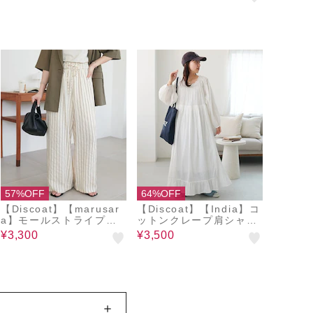
57%OFF
64%OFF
【Discoat】【marusar
【Discoat】【India】コ
a】モールストライプイ
ットンクレープ肩シャー
ージーパンツ
リングワンピース
¥3,300
¥3,500