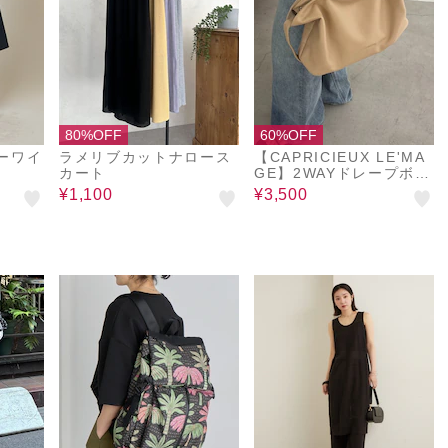
80%OFF
60%OFF
リーワイ
ラメリブカットナロース
【CAPRICIEUX LE'MA
カート
GE】2WAYドレープボス
トンバッグ
¥1,100
¥3,500