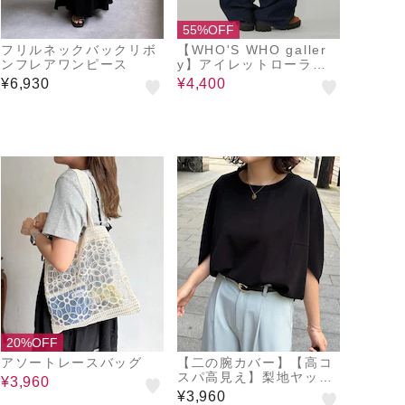
55%OFF
フリルネックバックリボ
【WHO'S WHO galler
ンフレアワンピース
y】アイレットローライ
ズデニム
¥6,930
¥4,400
20%OFF
アソートレースバッグ
【二の腕カバー】【高コ
スパ高見え】梨地ヤッコ
¥3,960
スリーブプルオーバー
¥3,960