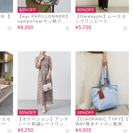
60%OFF
60%OFF
SN. 】
【ear PAPILLONNER】
【Omekashi】レースタ
ト
sampo×earヤシ柄ライ
ンクワンピース
トリュック
¥8,300
¥5,700
50%OFF
59%OFF
デジカモ
【オケージョン】アンテ
【CIAOPANIC TYPY】2
カーゴ
ィーク刺繍レースワンピ
WAY撥水ナイロン配色ト
ース
ートBAG
¥8,250
¥4,000