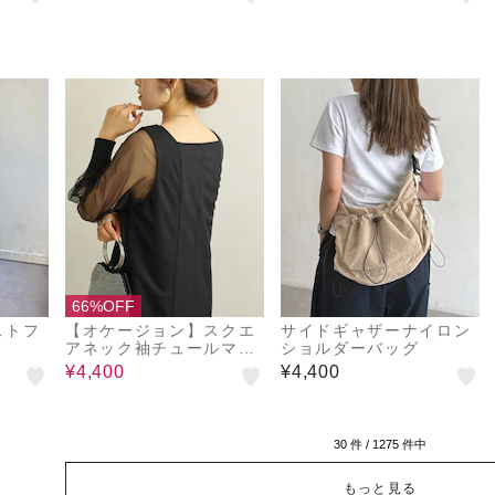
66%OFF
ストフ
【オケージョン】スクエ
サイドギャザーナイロン
アネック袖チュールマー
ショルダーバッグ
メイドワンピース
¥4,400
¥4,400
30
件 /
1275
件中
もっと見る