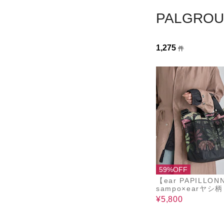
PALGROU
1,275
件
59%OFF
【ear PAPILLON
sampo×earヤシ
トバッグ
¥5,800