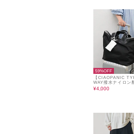
59%OFF
【CIAOPANIC T
WAY撥水ナイロン
ートBAG
¥4,000