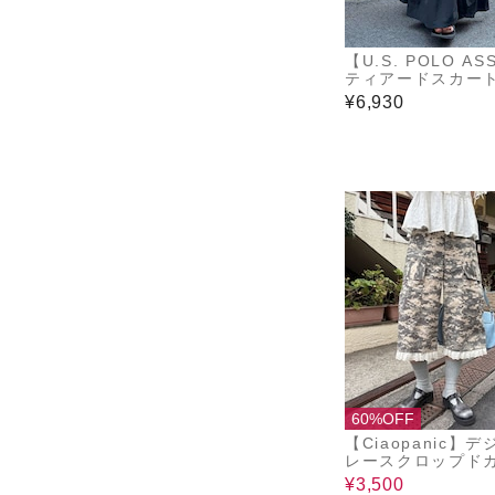
【U.S. POLO AS
ティアードスカー
¥6,930
60%OFF
【Ciaopanic】
レースクロップド
パンツ
¥3,500