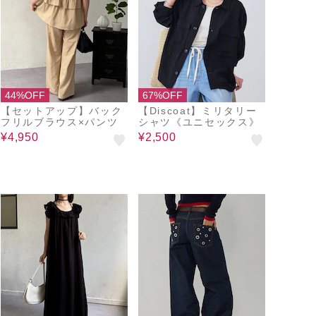
44%OFF
67%OFF
【セットアップ】バック
【Discoat】ミリタリー
フリルブラウス×パンツ
シャツ《ユニセックス》
¥4,950
¥2,500