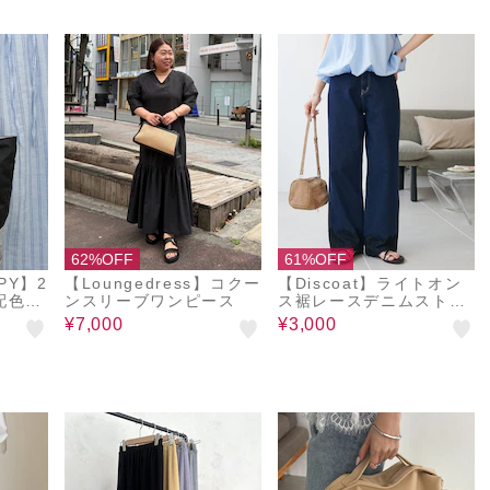
62%OFF
61%OFF
YPY】2
【Loungedress】コクー
【Discoat】ライトオン
配色ト
ンスリーブワンピース
ス裾レースデニムストレ
ートパンツ
¥7,000
¥3,000