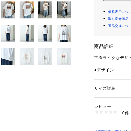
価格表示につ
取り寄せ商品
返品交換につ
商品詳細
古着ライクなデザイ
●デザイン
・一枚でコーデの
・インパクトのあ
みの良い配色なの
サイズ詳細
性別：
レディース
コーデに取り入れ
カテゴリー：
ファッ
素材：綿74%, ポリ
・柔らかくさらっ
生産国：中国
レビュー
群。
商品番号：
10874000
0件
・裾にスリットが
TYZ2041606A00
ーを覗かせても◎
・プリントの異な