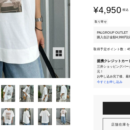
¥4,950
税込
取り寄せ
PALGROUP OUTLET
購入合計金額4,990
取得予定ポイント数：
4
提携クレジットカー
三井ショッピングパーク
元！
お申し込み完了後、最
今すぐお申し込み
店舗在庫