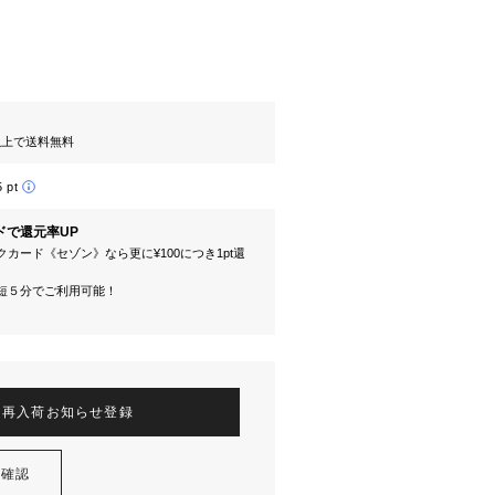
円以上で送料無料
5 pt
ドで還元率UP
カード《セゾン》なら更に¥100につき1pt還
短５分でご利用可能！
再入荷お知らせ登録
を確認