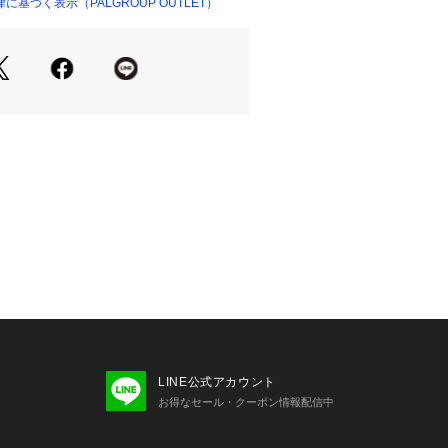
けます。
基づく表示（PALGROUP OUTLET）
着用頂けるのでお揃いやプレゼントに
・・・・・・・・・・・・・・
・・・・・・・・・・・・・・
℃を限度とし、洗濯機で非常に弱い処理
110 ℃を限度としてスチームなしで
できる
可
LINE公式アカウント
＿＿＿＿＿＿＿＿＿＿＿＿＿＿＿＿＿
お得なセール・クーポン情報配信中
＿
登録