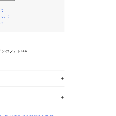
いて
について
いて
ンのフォトTee
主役になるフォトTシャツ。
るデザインですが、派手すぎない馴染
で
メンズ
やすいのがポイントです。
ション
 ＞ 
トップス
 ＞ 
Tシャツ・カットソー
エステル26%
とした生地を使用しており着心地も抜
02093 
（モール）
入っているのでタンクトップやインナ
04e （ショップ）
る3種類のデザインで気分に合った１