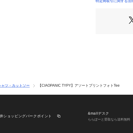
着をお選びいただ
特定商取引に関する法律に
・ユニセックスで
もおすすめです。
・・・・・・・・
透け感：なし
裏地：なし
伸縮性：なし
光沢感：なし
生地の厚さ：普通
・・・・・・・・
●お手入れ方法
洗濯：液温は30 
シャツ・カットソー
【CIAOPANIC TYPY】アソートプリントフォトTee
が出来る
アイロン：底面温度
アイロン仕上げが
タンブル乾燥：不
&mallデスク
井ショッピングパークポイント
＿＿＿＿＿＿＿＿
ららぽーと受取なら送料無料
＿＿＿＿＿＿＿＿
▼気になる商品を