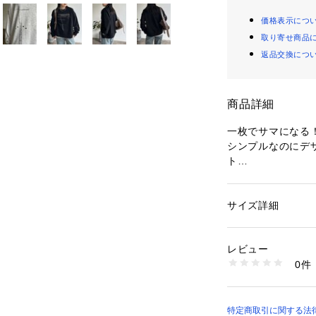
価格表示につ
取り寄せ商品
返品交換につ
商品詳細
一枚でサマになる
シンプルなのにデ
ト
【POINT】
・立体感あるスタ
サイズ詳細
性別：
レディース
・横から見ても可
カテゴリー：
ファッ
素材：綿１００％　
・ゆったりとした
リブ綿９５％
レビュー
ポリ
0件
【KEYWORD】
生産国：中国
#スウェットコーデ
商品番号：
10874000
#カジュアルコーデ
PGL1042306A00
特定商取引に関する法律に