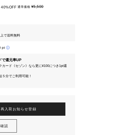
¥5,500
40%OFF
通常価格
円以上で送料無料
0 pt
ドで還元率UP
カード《セゾン》なら更に¥100につき1pt還
短５分でご利用可能！
再入荷お知らせ登録
を確認