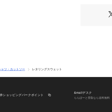
※生産の都合上、
す。ご注文いただ
注文履歴ページよ
※お色物は色移り
り扱いは商品につ
ご確認ください。
※商品画像はサン
品と仕様、加工、
す。また、可能な
シャツ・カットソー
レタリングスウェット
ますが、使用して
携帯電話のメーカ
て見える場合がご
&mallデスク
井ショッピングパークポイント
＊＊＊＊＊＊＊＊
ららぽーと受取なら送料無料
商品の特徴
透け感：無し