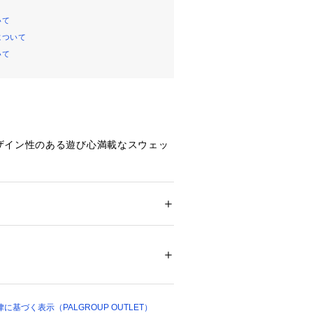
いて
について
いて
！
ザイン性のある遊び心満載なスウェッ
ッズがポイント
愛い袖プリント
ション
 ＞ 
トップス
 ＞ 
Tシャツ・カットソー
サイズ感でラフに着用可能
ウレタン５％					
#大人カジュアル
02242 
（モール）
#秋服#冬服#メンズライク
03 （ショップ）
基づく表示（PALGROUP OUTLET）