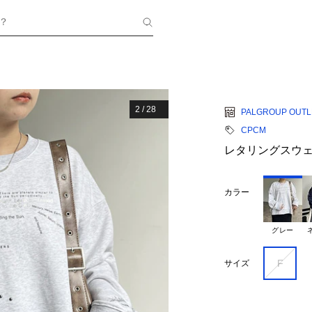
？
2
/
28
PALGROUP OUTL
CPCM
レタリングスウ
カラー
グレー
F
サイズ