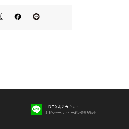
お届け時期が前後する場合がございま
いた予約商品のお届け時期の確認は、
り行えます。
する可能性がございます。着用、お取
いておりますアテンションタグを必ず
プル品を使用しているため、実際の商
サイズが若干異なる場合がございま
限り実物に近いカラーにて掲載してい
いるパソコンのモニター設定や、
ー・機種により実際のカラーと異なっ
ざいます。予めご了承ください。
LINE公式アカウント
＊＊＊＊＊＊＊＊＊＊＊＊＊＊＊
お得なセール・クーポン情報配信中