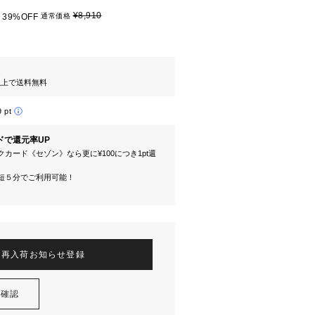
¥8,910
39%OFF
通常価格
円以上で送料無料
9 pt
ドで還元率UP
カード《セゾン》なら更に¥100につき1pt還
短５分でご利用可能！
再入荷お知らせ登録
を確認