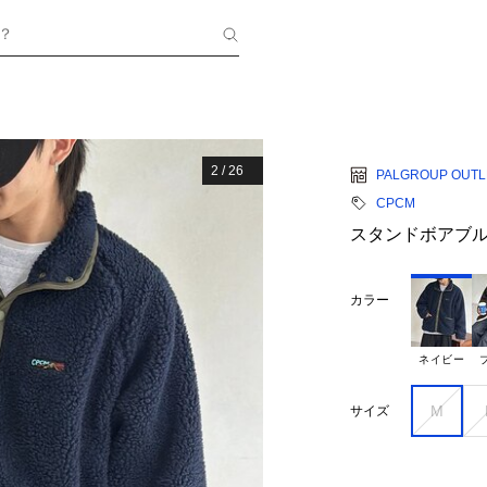
？
2
/
26
PALGROUP OUTL
CPCM
スタンドボアブ
カラー
ネイビー
M
サイズ