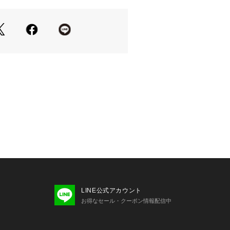
用できるので、パートナーとのシェア
の異素材切替
き
るパイピングデザイン
なスナップボタン
着用可能
ェットを合わせてカジュアルダウンし
ルネックをレイヤードして、大人っぽ
すすめ。
LINE公式アカウント
お得なセール・クーポン情報配信中
お届け時期が前後する場合がございま
いた予約商品のお届け時期の確認は、