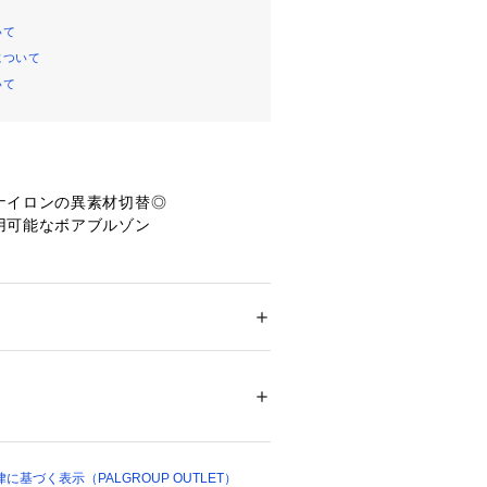
いて
について
いて
ナイロンの異素材切替◎
用可能なボアブルゾン
材がシーズンムードを高める、カジュ
ボアジャケットです！
ンがアクセントになり、スタイリング
メンズ
ション
 ＞ 
アウター
 ＞ 
ブルゾン・スタジャン
テル100％　裏地：ナイロン100％
ルエットとナイロン素材の裏地で、イ
06233 
（モール）
イテムを着込んでもごわつかないのが
01 （ショップ）
プボタンで開閉しやすく、気軽に羽織
て重宝すること間違いなし！
基づく表示（PALGROUP OUTLET）