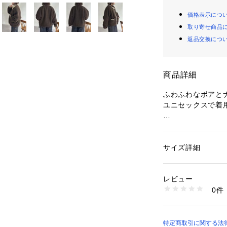
価格表示につ
取り寄せ商品
返品交換につ
商品詳細
ふわふわなボアと
ユニセックスで着
ふわふわのボア素
アルに着こなせる
パイピングデザイ
サイズ詳細
性別：
レディース
をアップデート◎
カテゴリー：
ファッ
素材：表地：ポリエス
生産国：中国
レビュー
ゆったりとしたシ
商品番号：
10874000
0件
ンナーに厚手のア
PGM2052607A00
嬉しいポイント◎
フロントはスナッ
れるアウターとし
特定商取引に関する法律に