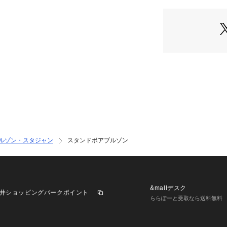
ユニセックスで着
もおすすめです。
【POINT】
・ナイロンとボア
・裏にはDカン付
・アクセントにな
・着脱がらくちん
・ユニセックスで
【STYLING】
・インナーにスウ
た定番スタイル。
ルゾン・スタジャン
スタンドボアブルゾン
・シャツやタート
く着こなすのもお
【KEYWORD】
冬服
&mallデスク
井ショッピングパークポイント
ららぽーと受取なら送料無料
※生産の都合上、
す。ご注文いただ