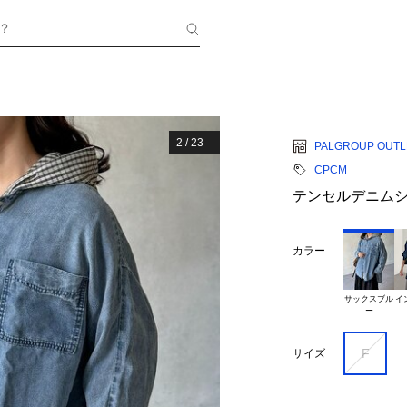
？
2
/
23
PALGROUP OUTL
CPCM
テンセルデニム
カラー
サックスブル

イ
F
サイズ