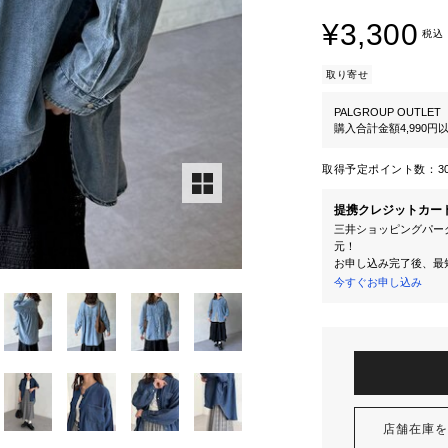
¥3,300
税込
取り寄せ
PALGROUP OUTLET
購入合計金額4,990
取得予定ポイント数：
3
提携クレジットカー
三井ショッピングパーク
元！
お申し込み完了後、最
今すぐお申し込み
店舗在庫