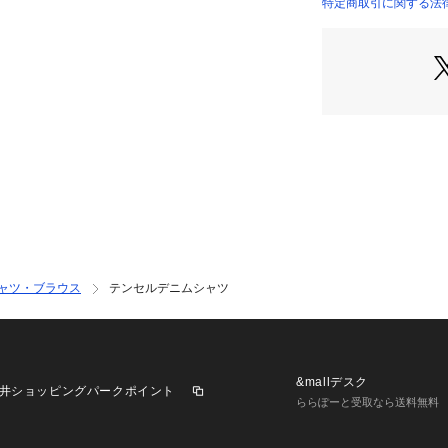
・環境に配慮した再
特定商取引に関する法律に
み素材
・肩の落ちたドロ
リラクシーな着心
・ヒップが隠れる
【STYLING】
・ボタンを留めて
ートやスラックス
ルに。
・Tシャツやワン
の変わり目のライ
ャツ・ブラウス
テンセルデニムシャツ
【KEYWORD】
春服
※生産の都合上、
す。ご注文いただ
&mallデスク
井ショッピングパークポイント
注文履歴ページよ
ららぽーと受取なら送料無料
※個体差があるた
ございます。