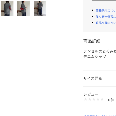
価格表示につ
取り寄せ商品
返品交換につ
商品詳細
テンセルのとろみ
デニムシャツ
柔らかなテンセル
がなくストレスフ
ゆったりとしたオ
サイズ詳細
性別：
レディース
る着丈が、気にな
カテゴリー：
ファッ
素材：再生繊維（セル
を演出します！
生産国：中国
レビュー
一枚で着るのはも
商品番号：
10874000
0件
ロングシーズン着
PGL1061104A00
【POINT】