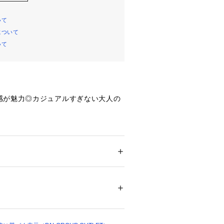
いて
について
いて
感が魅力◎カジュアルすぎない大人の
素材を使用し、デニム特有のごわつき
リーな着心地です◎
ーバーサイズシルエットと前後差のあ
る部分をカバーしつつこなれた雰囲気
ション
 ＞ 
トップス
 ＞ 
シャツ・ブラウス
ロース）100％
ちろん、軽い羽織りとしても活躍し、
07900 
（モール）
回せる万能アイテムです。
02 （ショップ）