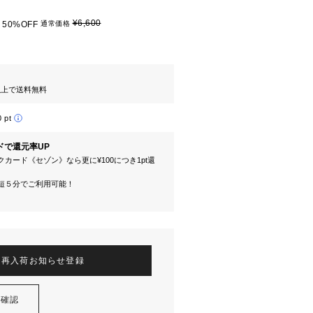
¥6,600
50%OFF
通常価格
円以上で送料無料
0 pt
ドで還元率UP
カード《セゾン》なら更に¥100につき1pt還
短５分でご利用可能！
再入荷お知らせ登録
を確認