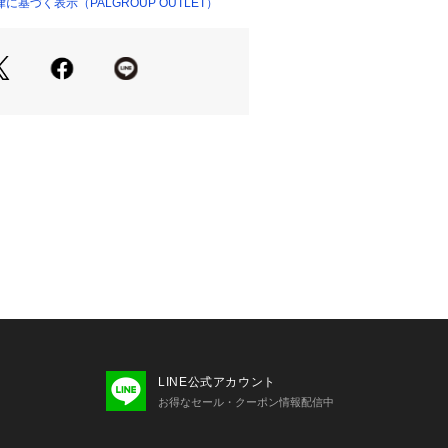
生繊維（セルロース）100%のとろ
基づく表示（PALGROUP OUTLET）
ップショルダーとゆとりのある身幅で
地
長めの後ろ着丈で体型カバー効果も◎
メインのトップスとして、ナロースカ
と合わせたきれいめカジュアルスタイ
ピースの上にさらっと羽織れば、季節
トアウターとしても活躍します。
お届け時期が前後する場合がございま
いた予約商品のお届け時期の確認は、
LINE公式アカウント
り行えます。
お得なセール・クーポン情報配信中
め、サイズが1～2?程異なる可能性が