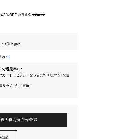
¥5,170
68%OFF
通常価格
円以上で送料無料
5 pt
ドで還元率UP
カード《セゾン》なら更に¥100につき1pt還
短５分でご利用可能！
再入荷お知らせ登録
を確認