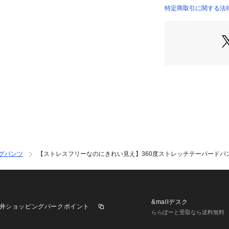
やすいです。
特定商取引に関する法律に
ロゴTにデニムシ
や、ブラウスやジ
最適です♪
▼オススメスタイ
テレコカップ付き
シアーペプラムブ
リネンライクBAC
■fabric
ポリエステル85％
----------------------
裏地：なし
グパンツ
【ストレスフリーなのにきれい見え】360度ストレッチテーパードパ
光沢感：なし
伸縮性：あり
生地の厚さ：普通
洗濯方法：洗濯機洗
----------------------
&mallデスク
井ショッピングパークポイント
ららぽーと受取なら送料無料
特集ページはこち