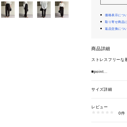
価格表示につ
取り寄せ商品
返品交換につ
商品詳細
ストレスフリーな
■point
360度どの方向
ル素材。
天然スキンケア成分
サイズ詳細
性別：
レディース
地♪
カテゴリー：
ファッ
素材：ポリエステル8
細身のシルエット
生産国：中国
レビュー
着です。
商品番号：
10874000
0件
PGC1061302A00
■coordinate
シンプルなデザイ