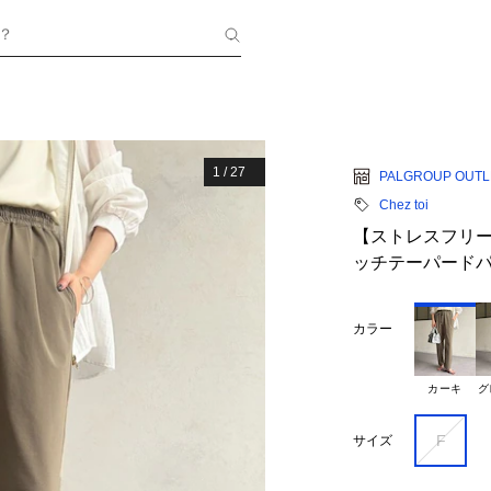
？
1
/
27
PALGROUP OUTL
Chez toi
【ストレスフリー
ッチテーパード
カラー
カーキ
グ
F
サイズ