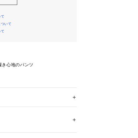
いて
について
いて
履き心地のパンツ
にも抜群のストレッチ性を誇るオリジナ
のCICA配合でしっとり柔らかな着心
ション
 ＞ 
パンツ
 ＞ 
ロングパンツ
5％、ポリウレタン15％
ですがノンストレスな着用が可能な1
08927 
（モール）
02 （ショップ）
ンなので、どんなトップスとも合わせ