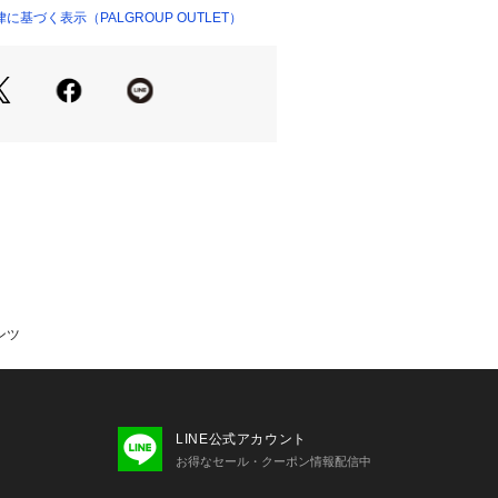
基づく表示（PALGROUP OUTLET）
ャツを合わせたレイヤードスタイル
ャケットと合わせてお仕事コーデにも
リング▼
スクエアタンク
ルゾン
Kタックブラウス
、ポリウレタン15％
----------------------------
ンツ
い(弱)
----------------------------
LINE公式アカウント
お得なセール・クーポン情報配信中
らをチェック