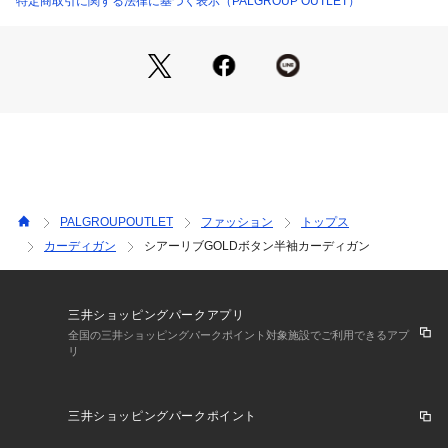
特定商取引に関する法律に基づく表示（PALGROUP OUTLET）
【STYLING】
・黒のパンツを合わせて大人なきれいめスタイルに。
インナーに黒を選ぶとシアー感がより上品に引き立ちます。
・ロングスカートを合わせると上品な装いにも。
ボタンを全て閉めて、すっきりトップス風に着こなすのが◎
【おすすめスタイリングアイテム】
【累計販売数 1万本 突破！】2タックスラックス
【新色登場！】ベルト付きタックワイドスラックス
PALGROUPOUTLET
ファッション
トップス
カラーデニムフレアパンツ
カーディガン
シアーリブGOLDボタン半袖カーディガン
【アフターケア】
・手洗い可
・漂白不可
三井ショッピングパークアプリ
・タンブル乾燥処理不可
全国の三井ショッピングパークポイント対象施設でご利用できるアプ
リ
・日陰での平干し乾燥がよい
・アイロン可（低温）
・ドライ・ウェットクリーニング可
三井ショッピングパークポイント
【KEYWORD】