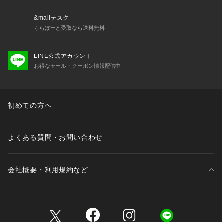
#カーディガン#シアー#リブ素材#GOLDボタン#夏服#きれい
め#カジュアル#オフィス
&mallデスク
ららぽーと受取なら送料無料
----------------------------------------------
LINE公式アカウント
透け感：あり
お得なセール・クーポン情報配信中
裏地：なし
伸縮性：あり
光沢感：なし
初めての方へ
----------------------------------------------
※商品画像は着用イメージです。
よくある質問・お問い合わせ
　光や角度により、実物と色味が異なる場合がございます。
　また表示のサイズ感も実物とは若干異なる場合もございます
ので、
会社概要・利用規約など
　ご了承ください。
※着用、お取り扱いの際は、商品についている品質表示と
　アテンションタグを必ずご確認ください。
三井不動産が展開する商業施設一覧
----------------------------------------------