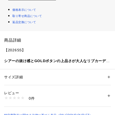
価格表示について
取り寄せ商品について
返品交換について
商品詳細
【2026SS】
シアーの抜け感とGOLDボタンの上品さが大人なリブカーディ
ガン
【POINT】
サイズ詳細
性別：
レディース
・透け感が女性らしさを引き立てる涼しげなシアーリブ素材
カテゴリー：
ファッション
 ＞ 
トップス
 ＞ 
カーディガン
素材：ポリエステル 71％
・きらりと光る小さめのゴールドボタンが、クラシカルで華や
アクリル 29％
レビュー
かなアクセントをプラス
生産国：中国
0件
・縦のラインを強調する細めのリブ編みが、すっきり見えでス
商品番号：
1087400009454 
（モール）
PGD1061705A0001 （ショップ）
タイルアップ
・羽織りとしてはもちろん、ボタンを閉めてプルオーバー風に
着こなすのもおすすめな夏服