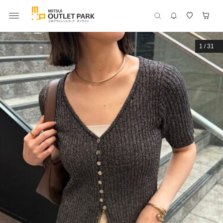
1
/
31