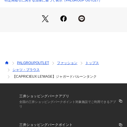
特定商取引に関する法律に基づく表示（PALGROUP OUTLET）
スタイリングポイント
・デニムでカジュアルに
・スラックスで綺麗めに合わせるのがおすすめ◎
＊＊＊＊＊＊＊＊＊＊＊＊＊＊＊＊＊＊＊＊＊＊
透け感：なし
裏地：あり
伸縮性：なし
光沢感：なし
PALGROUPOUTLET
ファッション
トップス
＊＊＊＊＊＊＊＊＊＊＊＊＊＊＊＊＊＊＊＊＊＊
シャツ・ブラウス
【CAPRICIEUX LE'MAGE】ジャガードバルーンタンク
【ホワイト着用アイテム?】2タックワイドパンツ
【ホワイト着用アイテム?】jacket:シアーWジャケット　pant
s:セミフレアデニム
【ブラック着用アイテム】セミフレアデニム
三井ショッピングパークアプリ
全国の三井ショッピングパークポイント対象施設でご利用できるアプ
リ
▼洗濯方法
水温30℃を限度に、洗濯機で非常に弱い洗濯ができます。
三井ショッピングパークポイント