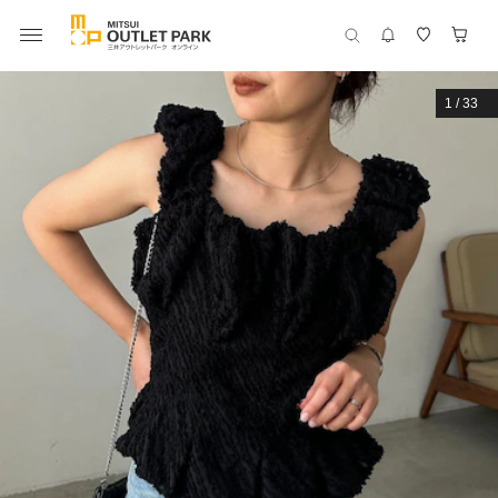
1
/
33