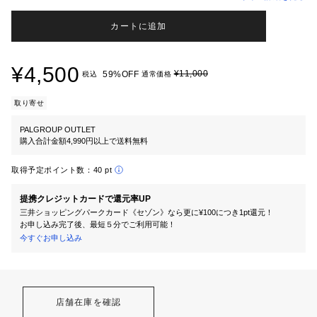
カートに追加
¥4,500
¥11,000
59%OFF
税込
通常価格
取り寄せ
PALGROUP OUTLET
購入合計金額4,990円以上で送料無料
取得予定ポイント数：
40 pt
提携クレジットカードで還元率UP
三井ショッピングパークカード《セゾン》なら更に¥100につき1pt還元！
お申し込み完了後、最短５分でご利用可能！
今すぐお申し込み
店舗在庫を確認