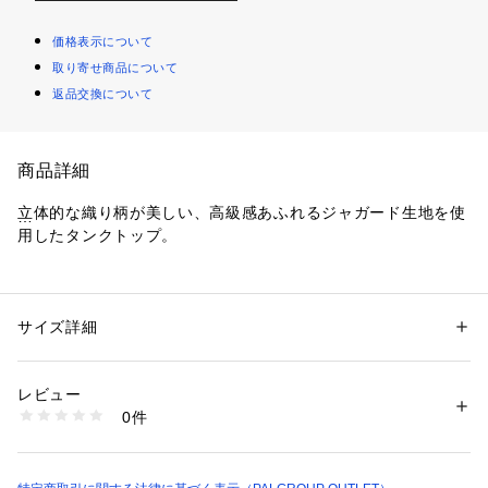
価格表示について
取り寄せ商品について
返品交換について
商品詳細
立体的な織り柄が美しい、高級感あふれるジャガード生地を使
用したタンクトップ。
商品ポイント
・裾に向かってふんわりと広がるバルーンシルエットが、女性
らしく華やかな印象を与えます。
サイズ詳細
性別：
レディース
・デコルテを綺麗に見せるスクエアネック
カテゴリー：
ファッション
 ＞ 
トップス
 ＞ 
シャツ・ブラウス
素材：〈表地〉 ポリエステル 100%
・肩周りを華奢に見せる太めのストラップが、甘くなりすぎず
〈裏地〉 ポリエステル 100%
レビュー
洗練されたバランスに。
生産国：中国
0件
・胸下から入れたダーツ切り替えでウエストをすっきりさせ、
商品番号：
1087400009458 
（モール）
LEZ1061504A0001e （ショップ）
スタイルアップ効果◎
・バックスタイルはシャーリングゴムで伸縮性があり、快適さ
や体に沿ったフィット感が得られます。