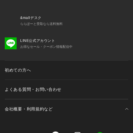
&mallデスク
※撮影場所やお使いのモニター環境により若干お色味が異なる
ららぽーと受取なら送料無料
場合がございます。
特にロケの撮影では明るく見える傾向にございます。
LINE公式アカウント
※商品はサンプルで撮影をしております。若干の仕様が変更に
お得なセール・クーポン情報配信中
なる場合がございますので予めご了承の上ご注文くださいます
ようお願いいたします。
※濃色製品は、色移りすることがありますので、他の物と分け
て洗濯してください。
初めての方へ
▼商品のお気に入り登録
完売カラーの再入荷通知や、ラスト1点の通知、セールの通知
よくある質問・お問い合わせ
も受け取ることができます。
▼ブランドのお気に入り登録
新商品や再入荷など、いち早くブランドのお得な情報を受け取
会社概要・利用規約など
ることができます。
三井不動産が展開する商業施設一覧