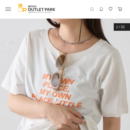
1
/
32