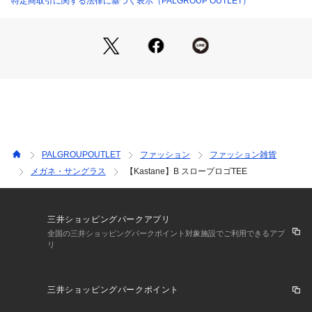
特定商取引に関する法律に基づく表示（PALGROUP OUTLET）
肌なじみの良いコットン素材。
さらっと柔らかな風合いで着心地が良く、デイリー使いしやす
い生地感です。
＊＊＊＊＊＊＊＊＊＊＊＊＊＊＊＊＊＊＊＊＊＊＊
洗濯方法：手洗い可能
裏地：なし
透け感：なし
伸縮性：なし
光沢感：なし
PALGROUPOUTLET
ファッション
ファッション雑貨
生地の厚さ：普通
メガネ・サングラス
【Kastane】B スロープロゴTEE
＊＊＊＊＊＊＊＊＊＊＊＊＊＊＊＊＊＊＊＊＊＊＊
■スタイリング
レースパンツやティアードスカート合わせで、カジュアル×フ
三井ショッピングパークアプリ
ェミニンなMIXスタイルに。
全国の三井ショッピングパークポイント対象施設でご利用できるアプ
リ
デニムやカーゴパンツ合わせで、ラフな大人カジュアルに。
キャミワンピやオールインワンのインナー使いもおすすめ◎。
三井ショッピングパークポイント
▼おすすめスタイリングアイテム
B ドットワッシャープリーツパンツ