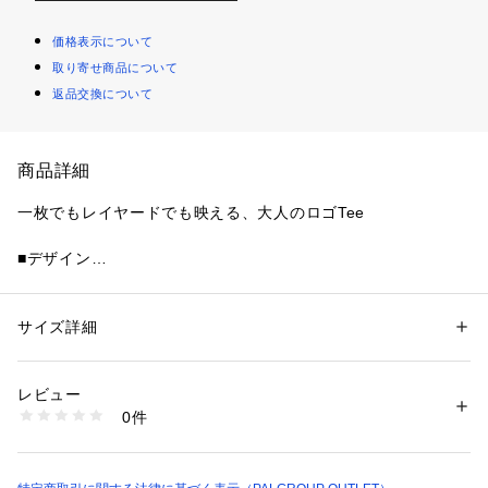
価格表示について
取り寄せ商品について
返品交換について
商品詳細
一枚でもレイヤードでも映える、大人のロゴTee
■デザイン
ヴィンテージライクな風合いと、斜めに配置したロゴデザイン
が目を惹くプリントTee。
広めに開いたネックラインがデコルテをすっきり見せ、カジュ
サイズ詳細
性別：
レディース
アルな中にも女性らしい抜け感をプラスしてくれます。
カテゴリー：
ファッション
 ＞ 
ファッション雑貨
 ＞ 
メガネ・サングラス
素材：綿100％
程よくコンパクトなサイズ感で、一枚着はもちろん、ジャケッ
生産国：-
レビュー
トやシャツのインナーとしても活躍。
商品番号：
1087400009468 
（モール）
0件
シンプルながらスタイリングのアクセントになり、デイリーに
KAZ1061418A0022e （ショップ）
取り入れやすい一枚です。
■生地感