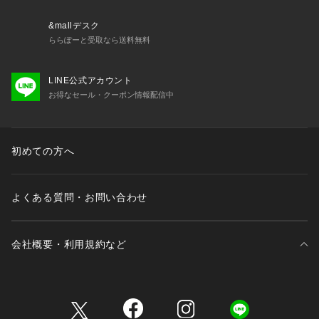
B ハーフスリーブジャケット
B シャドウチェックタイトスカート
&mallデスク
ららぽーと受取なら送料無料
【B Kastane&オンラインショップ限定発売アイテム】
ファッションやカルチャーを起点とした感性で、ライフスタイ
LINE公式アカウント
ルすべてを自分らしく楽しみたい方に向けたニュースタンダー
お得なセール・クーポン情報配信中
ドを提案。
【お取り扱いの注意】
※着用時、洗濯時は必ず取り扱い表示・タグをご確認の上、お
初めての方へ
取り扱いください。
※サイズ採寸は各モールによって異なり、多少の誤差が生じる
よくある質問・お問い合わせ
可能性がありますのでご了承ください。
※撮影画像はサンプル品を使用しているため、実際の商品とカ
会社概要・利用規約など
ラー、仕様、加工、サイズが若干異なる場合がございます。
使用しているパソコンのモニター設定や、携帯電話のメーカ
ー・機種により実際のカラーと異なって見える場合がございま
三井不動産が展開する商業施設一覧
す。予めご了承ください。