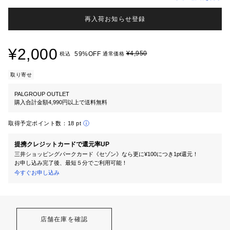
再入荷お知らせ登録
¥2,000
¥4,950
59%OFF
税込
通常価格
取り寄せ
PALGROUP OUTLET
購入合計金額4,990円以上で送料無料
取得予定ポイント数：
18 pt
提携クレジットカードで還元率UP
三井ショッピングパークカード《セゾン》なら更に¥100につき1pt還元！
お申し込み完了後、最短５分でご利用可能！
今すぐお申し込み
店舗在庫を確認