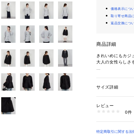
価格表示につ
取り寄せ商品
返品交換につ
商品詳細
きれいめにもカジ
大人の女性らしさ
ポンチ素材特有の
体感が綺麗にでて
スタイルアップト
サイズ詳細
性別：
レディース
カテゴリー：
ファッ
素材：綿85％ ポリエ
ペプラムの切替を
生産国：中国
レビュー
も少し上に設定。
商品番号：
10874000
0件
SNZ1061106A001
ペプラムトップス
カジュアルにも着
ます。
特定商取引に関する法律に