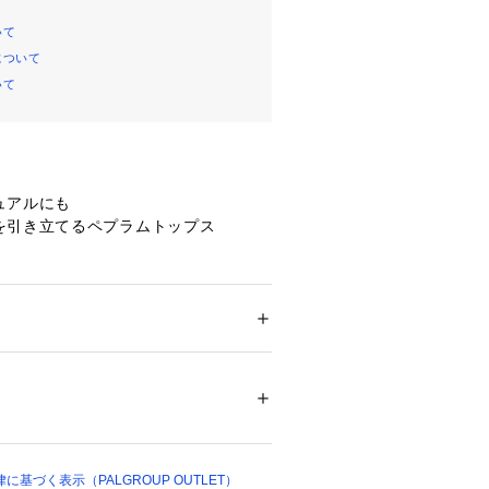
いて
について
いて
ュアルにも
を引き立てるペプラムトップス
張り感があり、ペプラムデザインの立
ップスです。
ション
 ＞ 
トップス
 ＞ 
Tシャツ・カットソー
ステル10％ ポリウレタン5％
、腰位置が高く見せるように、腰より
09498 
（モール）
1e （ショップ）
でもファスナーにしたことで
て頂きやすくポイントにもなってくれ
基づく表示（PALGROUP OUTLET）