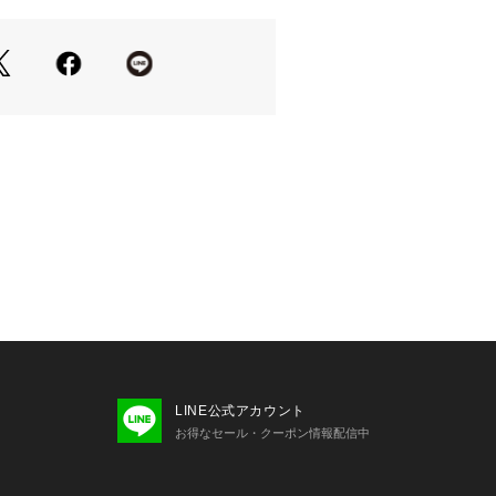
で、
て抜けを出して着るのが今季提案した
す。
- - -
可
- - -
、光の当たり具合で色味が違って見え
。あらかじめご了承下さい。
の為、実際にお届けする商品と仕様が
います。
LINE公式アカウント
に入れて洗ってください。
お得なセール・クーポン情報配信中
緒に洗濯しないでください。
ま置かないでください。