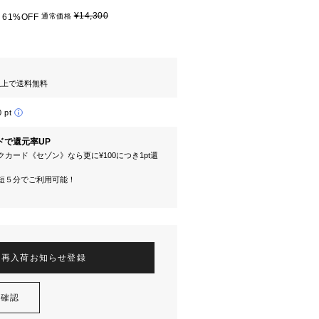
¥14,300
61%OFF
通常価格
円以上で送料無料
0 pt
ドで還元率UP
カード《セゾン》なら更に¥100につき1pt還
短５分でご利用可能！
再入荷お知らせ登録
を確認