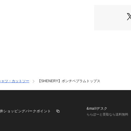
ＷＺＩＰ仕様なの
下のジップを開け
いスタイリングで
- - - - - - - - - - - - 
透け感：なし
裏地：なし
伸縮性：あり
光沢感：なし
生地の厚さ：普通
取り扱い：手洗い
- - - - - - - - - - - - 
シャツ・カットソー
【SHENERY】ポンチペプラムトップス
【注意事項】
※撮影環境により
る場合があります
※画像はサンプル
異なる場合がござ
&mallデスク
井ショッピングパークポイント
※裏返してネット
ららぽーと受取なら送料無料
※色物と白物を一
※長時間濡れたま