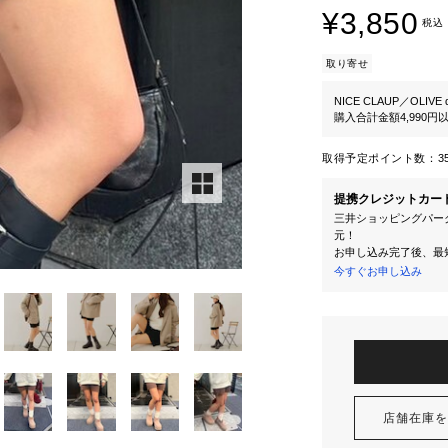
¥3,850
税込
取り寄せ
NICE CLAUP／OLIVE d
購入合計金額4,990
取得予定ポイント数：
3
提携クレジットカー
三井ショッピングパーク
元！
お申し込み完了後、最
今すぐお申し込み
店舗在庫