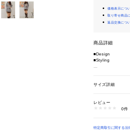
価格表示につ
取り寄せ商品
返品交換につ
商品詳細
■Design
■Styling
＝＝＝＝＝＝＝＝
透け感：なし
裏地：なし
サイズ詳細
性別：
レディース
伸縮性：なし
カテゴリー：
ファッ
素材：ポリエステル1
＝＝＝＝＝＝＝＝
レビュー
生産国：中国
0件
商品番号：
10876000
0842020440 （シ
《気になるアイテ
・お気に入り登録
り」ボタンから、
特定商取引に関する法律に基