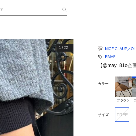
？
1
/
22
NICE CLAUP／OLI
RMAF
【@may_81o
カラー
ブラウン
FREE
サイズ