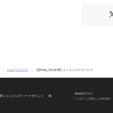
・完売商品の再入
OLIVE）
パソコンの場合・
示されている「?
スマートフォンの
いる「?」をタッ
《PALCLOSE
・新商品やお得な情
す。
・スタッフコーデ
み頂けます。
※キャンペーンや
ショートパンツ
【@may_81o企画】ニットショートパンツ
ざいます。
※照明やパソコン
ーがやや異なって
※サンプルで撮影
異なる場合がござ
&mallデスク
井ショッピングパークポイント
※品質表示を必ず
ららぽーと受取なら送料無料
《返品・交換につ