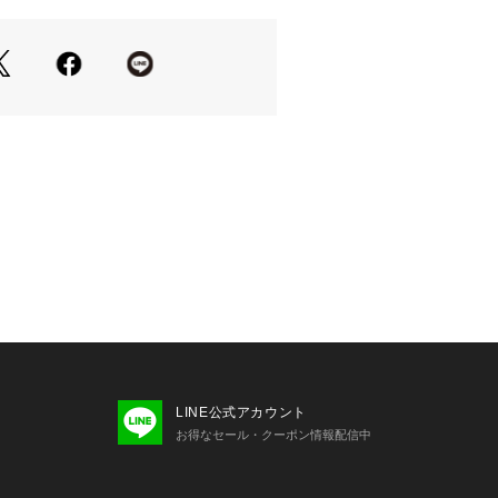
荷情報を受け取ることが出来ます。
・・「カートに入れる」ボタン横に表
」をクリックしてください。
場合・・・商品画像右上に表示されて
プしてください。
Tアプリのブランドフォローがおすすめ》
報をいち早くcheckする事が出来ま
ィネートや店舗ごとのブログをお楽し
フェアにより価格が変動する場合がご
などの環境により、製品と画像のカラ
見える場合もございます。
している為、実際の商品と若干仕様が
います。
LINE公式アカウント
ご確認下さい。
お得なセール・クーポン情報配信中
いて》