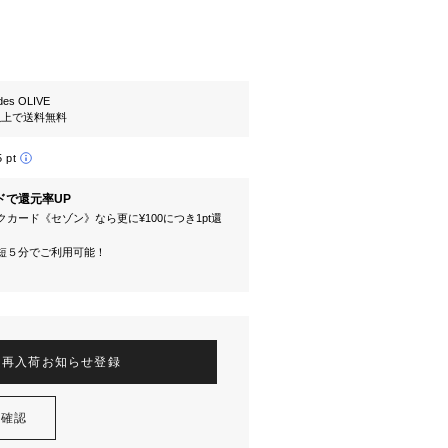
es OLIVE
円以上で送料無料
5 pt
ドで還元率UP
カード《セゾン》なら更に¥100につき1pt還
短５分でご利用可能！
再入荷お知らせ登録
を確認