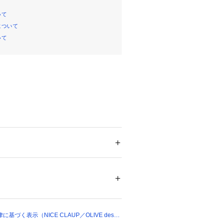
いて
について
いて
＝＝＝＝＝＝＝＝＝＝＝＝＝＝＝＝＝
ション
 ＞ 
パンツ
 ＞ 
ショートパンツ
00%
＝＝＝＝＝＝＝＝＝＝＝＝＝＝＝＝＝
00091 
（モール）
ョップ）
ムはお気に入り登録がおすすめ》
した商品はメニューの「?お気に入
一覧表示することが出来ます。
づく表示（NICE CLAUP／OLIVE des