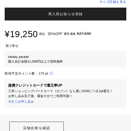
サイズ詳細を見る
再入荷お知らせ登録
¥19,250
¥27,500
30%OFF
税込
通常価格
取り寄せ
tandey parade
購入合計金額11,000円以上で送料無料
取得予定ポイント数：
175 pt
提携クレジットカードで還元率UP
三井ショッピングパークカード《セゾン》なら更に¥100につき1pt還元！
お申し込み完了後、最短５分でご利用可能！
今すぐお申し込み
店舗在庫を確認