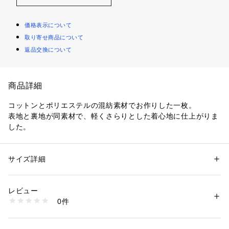
価格表示について
取り寄せ商品について
返品交換について
商品詳細
コットンとポリエステルの混紡素材でお作りした一枚。

表地と裏地が同素材で、軽くさらりとした着心地に仕上がりま
した。
サイズ詳細
性別：
レディース
カテゴリー：
ファッション
 ＞ 
アウター
 ＞ 
その他アウター
素材：コットン70%・ポリエステル30%
生産国：日本
レビュー
商品番号：
1088600000013 
（モール）
0件
portom21035 （ショップ）