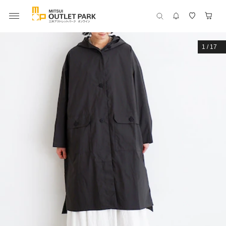
1
/
17