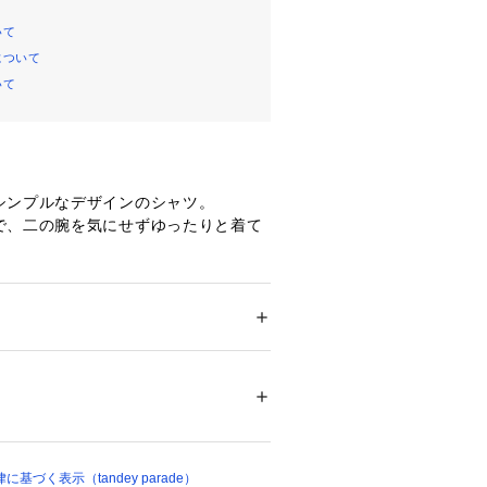
いて
について
いて
シンプルなデザインのシャツ。

で、二の腕を気にせずゆったりと着て
目を惹くデザイン。

がるので、パンツやスカートにも合わ
ンレスで着ていただけます。
ション
 ＞ 
トップス
 ＞ 
シャツ・ブラウス
%
00063 
（モール）
ショップ）
づく表示（tandey parade）