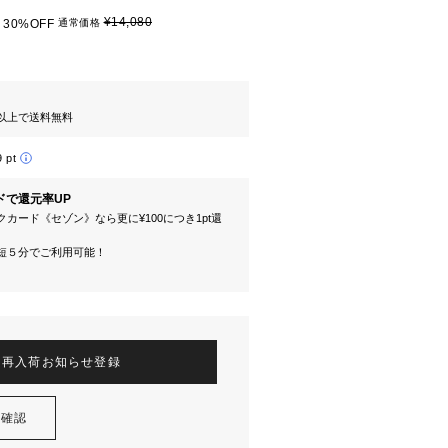
¥14,080
30%OFF
通常価格
円以上で送料無料
9 pt
ドで還元率UP
カード《セゾン》なら更に¥100につき1pt還
短５分でご利用可能！
再入荷お知らせ登録
を確認