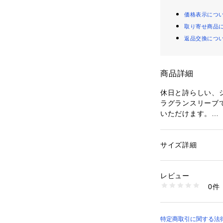
価格表示につ
取り寄せ商品
返品交換につ
商品詳細
休日と詩らしい、
ラグランスリーブ
いただけます。

後ろ身頃のボタンが
腰までふわっと広
せやすく、シーズ
サイズ詳細
性別：
レディース
カテゴリー：
ファッ
素材：コットン100
生産国：日本
レビュー
商品番号：
10886000
0件
portom21131 （
特定商取引に関する法律に基