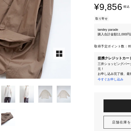
¥9,856
税込
取り寄せ
tandey parade
購入合計金額11,000
取得予定ポイント数：
8
提携クレジットカー
三井ショッピングパーク
元！
お申し込み完了後、最
今すぐお申し込み
店舗在庫