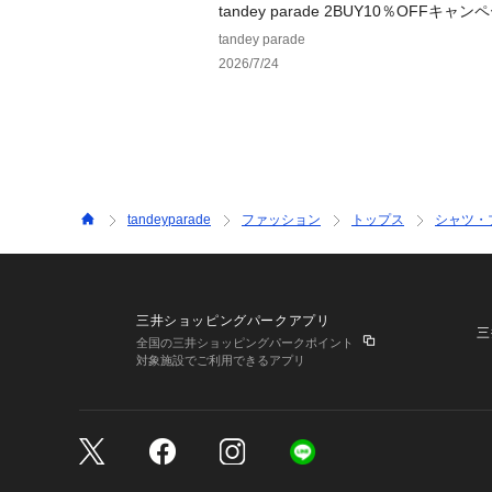
tandey parade 2BUY10％OFFキャ
催！【7/24(金)12：00～8/11(火)23：5
tandey parade
2026/7/24
tandeyparade
ファッション
トップス
シャツ・
三井ショッピングパークアプリ
三
全国の三井ショッピングパークポイント
対象施設でご利用できるアプリ