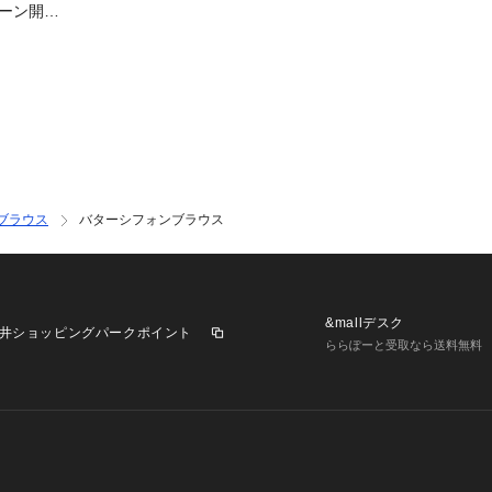
ンペーン開
9】
ブラウス
バターシフォンブラウス
&mallデスク
井ショッピングパークポイント
ららぽーと受取なら送料無料