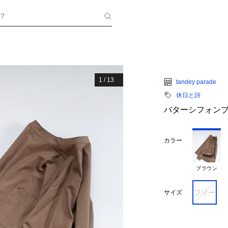
？
1
/
13
tandey parade
休日と詩
バターシフォン
カラー
ブラウン
フリー
サイズ