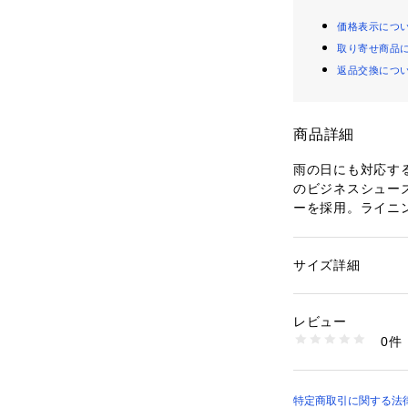
価格表示につ
取り寄せ商品
返品交換につ
商品詳細
雨の日にも対応す
のビジネスシュー
ーを採用。ライニ
スファブリクスを
性のあるE.V.A
を搭載。3Eラウ
サイズ詳細
性別：
メンズ
イリッシュなデザ
カテゴリー：
シュー
素材：本体＝天然皮
スに優れたモデル
生産国：ベトナム
レビュー
商品番号：
10893000
0件
WR613T-90 （シ
特定商取引に関する法