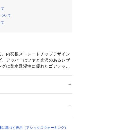
いて
について
いて
る、内羽根ストレートチップデザイン
ズ。アッパーはツヤと光沢のあるレザ
ングに防水透湿性に優れたゴアテック
使用しています。中敷にはクッション
.を使用。かかと部には衝撃緩衝機能GEL
ンドラスト。ゆったりとしながらもスタ
インに仕上げた、コストパフォーマン
ズ
 ＞ 
ドレスシューズ
革（牛革）　アウターソール＝ゴム底
です。
00052 
（モール）
ョップ）
律に基づく表示（アシックスウォーキング）