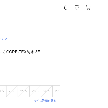
キング
 GORE-TEX防水 3E
4.5
25.0
25.5
26.0
26.5
27.0
27.5
28.0
サイズ詳細を見る