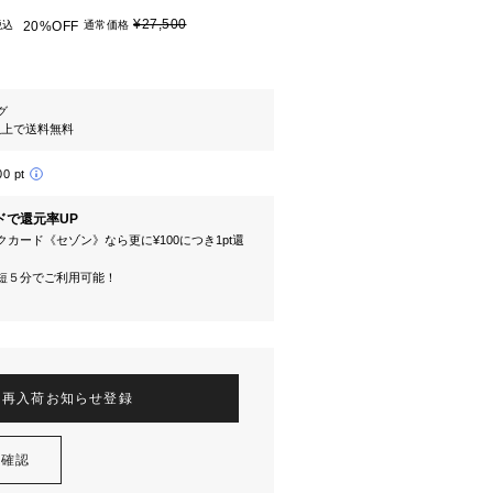
¥27,500
税込
20%OFF
通常価格
グ
円以上で送料無料
00 pt
ドで還元率UP
カード《セゾン》なら更に¥100につき1pt還
短５分でご利用可能！
再入荷お知らせ登録
を確認