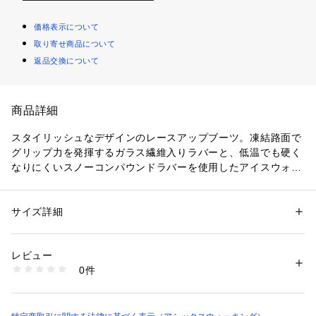
価格表示について
取り寄せ商品について
返品交換について
商品詳細
スタイリッシュなデザインのレースアップブーツ。凍結路面で
グリップ力を発揮するガラス繊維入りラバーと、低温でも硬く
なりにくいスノーコンパウンドラバーを使用したアイスウォー
クソールにより、冬の道も快適に歩くことができます。ライニ
ングには防水透湿性に優れたゴアテックスファブリクスを使
用。レースアップブーツでありながらも内側にファスナーを配
サイズ詳細
性別：
メンズ
し、脱ぎ履きが容易です。アッパーには上質な天然皮革を使
カテゴリー：
シューズ
 ＞ 
レインブーツ・レインシューズ
素材：本体＝天然皮革（牛革）　アウターソール＝ゴム底
用。冬のビジネスシーンを快適にサポートする一足です。
生産国：日本
レビュー
商品番号：
1089300000055 
（モール）
0件
1231A121-001 （ショップ）