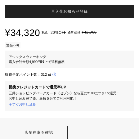
再入荷お知らせ登録
¥34,320
¥42,900
20%OFF
税込
通常価格
返品不可
アシックスウォーキング
購入合計金額4,990円以上で送料無料
取得予定ポイント数：
312 pt
提携クレジットカードで還元率UP
三井ショッピングパークカード《セゾン》なら更に¥100につき1pt還元！
お申し込み完了後、最短５分でご利用可能！
今すぐお申し込み
店舗在庫を確認