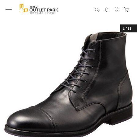
1
/
11