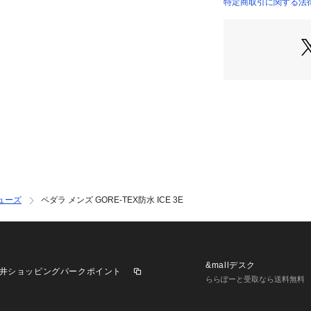
特定商取引に関する法
ューズ
ペダラ メンズ GORE-TEX防水 ICE 3E
&mallデスク
井ショッピングパークポイント
ららぽーと受取なら送料無料