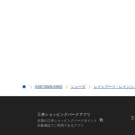
ASICSWALKING
シューズ
レインブーツ・レインシ
三井ショッピングパークアプリ
三
全国の三井ショッピングパークポイント
対象施設でご利用できるアプリ