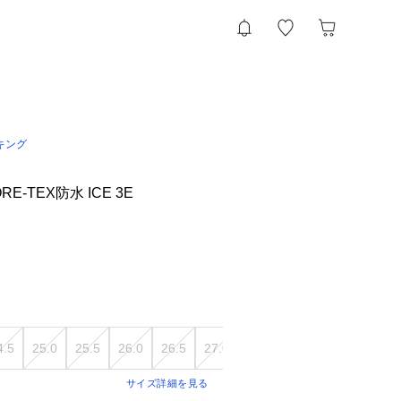
キング
E-TEX防水 ICE 3E
4.5
25.0
25.5
26.0
26.5
27.0
27.5
28.0
サイズ詳細を見る