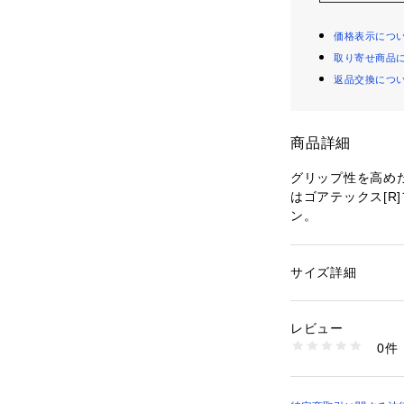
価格表示につ
取り寄せ商品
返品交換につ
商品詳細
グリップ性を高め
はゴアテックス[R
ン。
サイズ詳細
性別：
メンズ
カテゴリー：
シュー
素材：本体＝天然皮
生産国：日本
レビュー
商品番号：
10893000
0件
WP014P-28 （シ