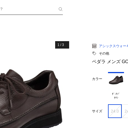
？
1
/
3
アシックスウォー
その他
ペダラ メンズ GOR
カラー
ﾀﾞ-ｸﾌﾞ

24.0
2
サイズ