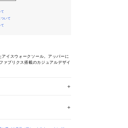
いて
について
いて
たアイスウォークソール。アッパーに
]ファブリクス搭載のカジュアルデザイ
ズ
 ＞ 
レインブーツ・レインシューズ
革（牛革）　アウターソール＝ゴム底
00069 
（モール）
ョップ）