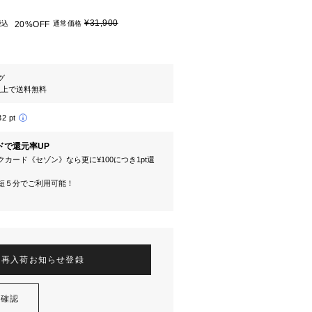
¥31,900
税込
20%OFF
通常価格
グ
円以上で送料無料
32 pt
ドで還元率UP
カード《セゾン》なら更に¥100につき1pt還
短５分でご利用可能！
再入荷お知らせ登録
を確認