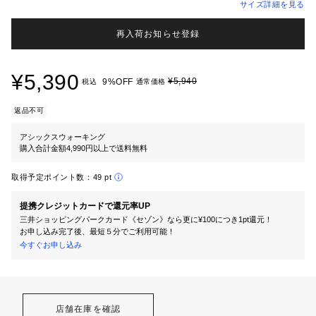
サイズ詳細を見る
再入荷お知らせ登録
¥5,390
¥5,940
9%OFF
税込
通常価格
返品不可
アシックスウォーキング
購入合計金額4,990円以上で送料無料
取得予定ポイント数：
49 pt
提携クレジットカードで還元率UP
三井ショッピングパークカード《セゾン》なら更に¥100につき1pt還元！
お申し込み完了後、最短５分でご利用可能！
今すぐお申し込み
店舗在庫を確認