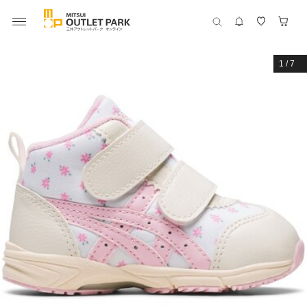
1
/
7