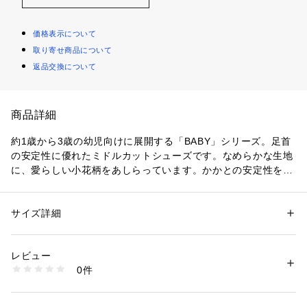
価格表示について
取り寄せ商品について
返品交換について
商品詳細
約1歳から3歳の幼児向けに展開する「BABY」シリーズ。足首
の安定性に優れたミドルカットシューズです。なめらかな生地
に、愛らしい小花柄をあしらっています。かかとの安定性を重
視し、かかとを包み込む立体的な中敷を採用。扇形のつま先部
分は足ゆびをのびのびと動かすことができ、踏ん張りやすいの
が特徴です。足の曲がる位置を考慮して設計した分割ソールは
サイズ詳細
性別：
キッズ・ベビー
屈曲性に優れ、足の動きにしなやかに追従。インナーソールの
カテゴリー：
シューズ
 ＞ 
スニーカー・スリッポン
素材：本体＝人工皮革/ポリエステル　アウターソール＝ゴム底
素材には抗菌・消臭効果のあるシャインアップと、汗をすばや
生産国：インドネシア・カンボジア
レビュー
く吸収・拡散してドライ感を保つウォーターマジックを採用。
商品番号：
1089300000101 
（モール）
0件
靴の中を快適に保ちます。フィット感の調節がしやすい2本ベ
1144A281-700 （ショップ）
ルトで、履き口は脱ぎ履きがしやすいオープンベロ構造。ギフ
トにもおすすめのアイテムです。