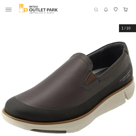
1
/
10