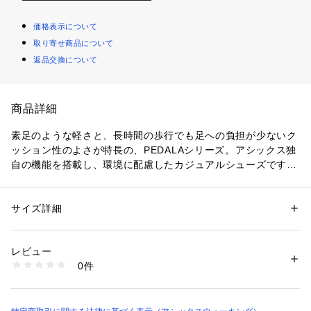
価格表示について
取り寄せ商品について
返品交換について
商品詳細
素足のような軽さと、長時間の歩行でも足への負担が少ないク
ッション性のよさが特長の、PEDALAシリーズ。アシックス独
自の機能を搭載し、環境に配慮したカジュアルシューズです。
エネルギー消費を抑えながら長く走り続ける、ランニングシュ
ーズの「エナジーセービング」機能を採用。つま先部分をカー
ブ形状にすることで、歩行時に足首の屈曲を減らし、足首関節
サイズ詳細
性別：
メンズ
のエネルギー消費を抑えて歩行効率を高めています。ソールに
カテゴリー：
シューズ
 ＞ 
モカシン・デッキシューズ
素材：本体＝人工皮革・ポリウレタン・レーヨン　アウターソール＝ゴム
は「ガイダンスライン」構造を採用。ソールの中央に縦に配置
底
レビュー
した溝で重心移動が安定し、スムーズな歩行をサポートしま
0件
す。ミッドソールには軽く耐久性のある、植物由来のセルロー
生産国：日本
スナノファイバーを使用した環境配慮型素材であるFF BLAST
商品番号：
1089300000134 
（モール）
を採用し、かかと部に衝撃緩衝機能GELを搭載。アウターソー
1211A083-201 （ショップ）
ルには耐摩耗性に優れたAHARラバーを採用しています。アッ