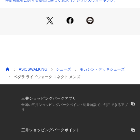
特定商取引に関する法律に基づく表示（アシックスウォーキング）
パーは基材にリサイクル素材を用いた人工皮革を使用。クッシ
ョン性に優れたハーフカップ中敷を採用。洗練されたデザイン
のスリッポンは、日常のさまざまなシーンで活躍するアイテ
ム。3Eラウンドラストモデルです。
ASICSWALKING
シューズ
モカシン・デッキシューズ
ペダラ ライドウォーク コネクト メンズ
三井ショッピングパークアプリ
全国の三井ショッピングパークポイント対象施設でご利用できるアプ
リ
三井ショッピングパークポイント