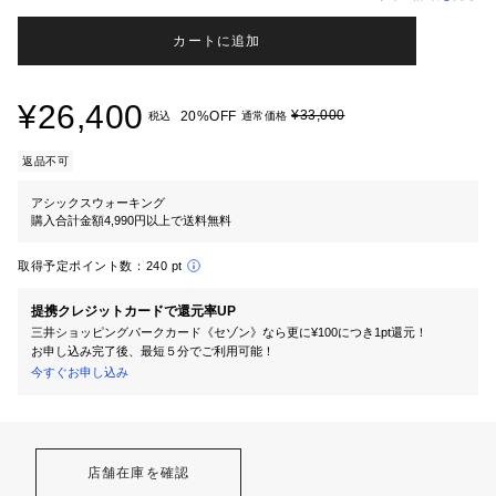
カートに追加
¥26,400
¥33,000
20%OFF
税込
通常価格
返品不可
アシックスウォーキング
購入合計金額4,990円以上で送料無料
取得予定ポイント数：
240 pt
提携クレジットカードで還元率UP
三井ショッピングパークカード《セゾン》なら更に¥100につき1pt還元！
お申し込み完了後、最短５分でご利用可能！
今すぐお申し込み
店舗在庫を確認