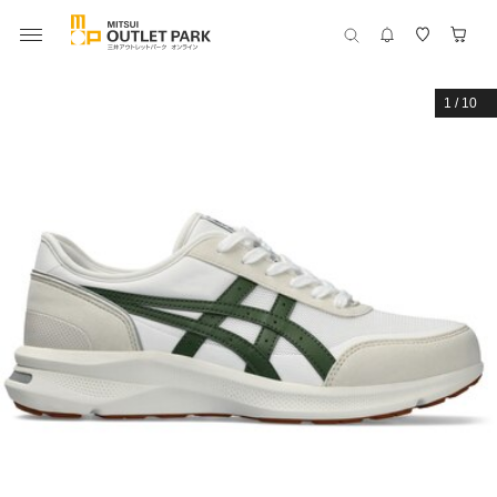
1
/
10