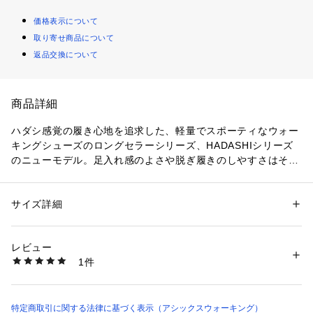
価格表示について
取り寄せ商品について
返品交換について
商品詳細
ハダシ感覚の履き心地を追求した、軽量でスポーティなウォー
キングシューズのロングセラーシリーズ、HADASHIシリーズ
のニューモデル。足入れ感のよさや脱ぎ履きのしやすさはその
ままに、クッション性とデザイン性、耐久性をアップデートし
ました。アッパーは通気性があり、やわらかなメッシュ素材で
す。内側にファスナーを配置し、脱ぎ履きも簡単。かかと部と
サイズ詳細
性別：
メンズ
前足部、中足部の溝が連動することで歩行時の左右のブレを抑
カテゴリー：
シューズ
 ＞ 
スニーカー・スリッポン
素材：本体=人工皮革・ポリエステル・合成樹脂　アウターソール=ゴム底
え、安定性を高める「グルーヴチェンジ」構造のソールを搭
生産国：カンボジア
レビュー
載。ミッドソールにはクッション性の高い素材を採用。かかと
商品番号：
1089300000180 
（モール）
1件
部にはクッション性と軽さを兼ね備えたfuzeGELを搭載し、着
1291A056-100 （ショップ）
地時の衝撃を緩和します。かかと部のミッドソールには反射素
材を配置し、夜間の視認性に配慮。中底にクッション性のある
シートE.V.A.を採用することにより、快適な履き心地を追求し
特定商取引に関する法律に基づく表示（アシックスウォーキング）