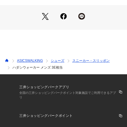
ています。中敷つま先部の裏側に消臭繊維MOFFを配置。アシ
ックスのアイコンであるアシックスストライプをあしらった、
スポーティなデザインで、履き口をパイピング仕様にすること
で、すっきりしたシルエットに仕上げています。
■キーワード
スニーカー、ローカット、ウォーキングシューズ
ASICSWALKING
シューズ
スニーカー・スリッポン
ハダシウォーカー メンズ 3E相当
三井ショッピングパークアプリ
全国の三井ショッピングパークポイント対象施設でご利用できるアプ
リ
三井ショッピングパークポイント