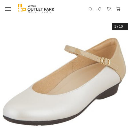
1
/
10