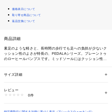
価格表示について
取り寄せ商品について
返品交換について
商品詳細
素足のような軽さと、長時間の歩行でも足への負担が少ないク
ッション性のよさが特長の、PEDALAシリーズ。プレーントゥ
のローヒールパンプスです。ミッドソールにはクッション性と
反発性を併せもつSPEVAを採用。かかと部には衝撃緩衝材GEL
[TM]を搭載しています。ハーフカップ中敷により、クッション
性と安定性を両立。アウターソールには耐摩耗性に優れたAHA
サイズ詳細
性別：
レディース
Rを使用。エナメルの細いストラップが歩きやすさをサポート
カテゴリー：
シューズ
 ＞ 
パンプス
素材：本体＝天然皮革（牛革）　アウターソール＝ゴム底
すると同時に、デザインのアクセントにもなっています。シン
生産国：日本
レビュー
プルなデザインでオンからオフまで、さまざまなシーンに活用
商品番号：
1089300000197 
（モール）
0件
できる一足です。
1212A186-200 （ショップ）
特定商取引に関する法律に基づく表示（アシックスウォーキング）