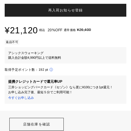
再入荷お知らせ登録
¥21,120
¥26,400
20%OFF
税込
通常価格
返品不可
アシックスウォーキング
購入合計金額4,990円以上で送料無料
取得予定ポイント数：
192 pt
提携クレジットカードで還元率UP
三井ショッピングパークカード《セゾン》なら更に¥100につき1pt還元！
お申し込み完了後、最短５分でご利用可能！
今すぐお申し込み
店舗在庫を確認