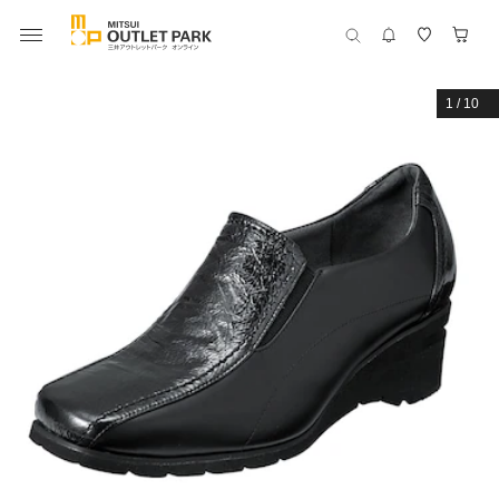
1
/
10