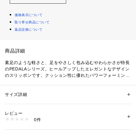
価格表示について
取り寄せ商品について
返品交換について
商品詳細
素足のような軽さと、足をやさしく包み込むやわらかさが特長
のPEDALAシリーズ。ヒールアップしたエレガントなデザイン
のスリッポンです。クッション性に優れたパワーフォーミング
ソールにより、やさしい履き心地を追求。履き口にゴムを配置
し、甲部分のフィット感を高めています。3Eスクエアラスト。
カラーにより素材の違いを楽しめるのも魅力。ロングパンツや
サイズ詳細
性別：
レディース
スカートに合わせても美しく見えるシルエットに仕上げ、さま
カテゴリー：
シューズ
 ＞ 
その他シューズ
素材：本体＝天然皮革（牛革）　アウターソール＝ゴム底
ざまなシーンに活用できる一足です。
生産国：日本
レビュー
商品番号：
1089300000235 
（モール）
0件
1212A078-002 （ショップ）