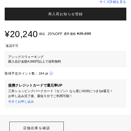
サイズ詳細を見る
再入荷お知らせ登録
¥20,240
¥25,300
20%OFF
税込
通常価格
返品不可
アシックスウォーキング
購入合計金額4,990円以上で送料無料
取得予定ポイント数：
184 pt
提携クレジットカードで還元率UP
三井ショッピングパークカード《セゾン》なら更に¥100につき1pt還元！
お申し込み完了後、最短５分でご利用可能！
今すぐお申し込み
店舗在庫を確認