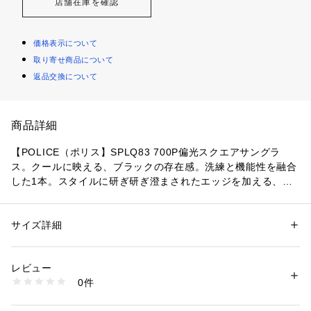
店舗在庫を確認
価格表示について
取り寄せ商品について
返品交換について
商品詳細
【POLICE（ポリス】SPLQ83 700P偏光スクエアサングラ
ス。クールに映える、ブラックの存在感。洗練と機能性を融合
した1本。スタイルに研ぎ研ぎ澄まされたエッジを加える、イ
タリア発のブランド【POLICE （ポリス）】の「SPLQ83 700
P」

クールな光沢を放つシャイニーブラックフレームと、フェイス
サイズ詳細
性別：
レディース
メンズ
ラインを覆うようなワイドなスクエアシェイプが存在感と洗練
カテゴリー：
ファッション
 ＞ 
ファッション雑貨
 ＞ 
メガネ・サングラス
素材：■レンズ：プラスティック

を同時に叶えるハイセンスなサングラス。フレームは都会的な
■フロント：プラスティック

レビュー
感性と機能美が融合したスクエアシェイプのフルリムサングラ
■テンプル：プラスティック
0件
スです。フロントには上質な光沢を放つアセテート素材を使用
商品番号：
1089400000143 
（モール）
し、スタイルに洗練されたボリューム感を演出。一方、サイド
SPL-Q83-700P （ショップ）