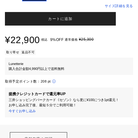
サイズ詳細を見る
カートに追加
¥22,900
¥25,300
9%OFF
税込
通常価格
取り寄せ
返品不可
Lunetterie
購入合計金額4,990円以上で送料無料
取得予定ポイント数：
208 pt
提携クレジットカードで還元率UP
三井ショッピングパークカード《セゾン》なら更に¥100につき1pt還元！
お申し込み完了後、最短５分でご利用可能！
今すぐお申し込み