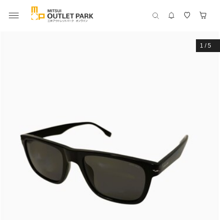
1
/
5