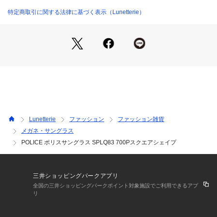
にはミニマルなメタルテンプルを組み合わせ、すっきりと軽快
な横顔を引き立てます。【引き算の美学にほんの少しのエッジ
特定商取引に関する法律に基づく表示（Lunetterie）
を】クラッシックとモダンの絶妙なバランスが日常に“ほどよ
い非日常感”を加える逸品。シンプルながらも計算されたフォ
ルムとディテールはビジネススタイルにもカジュアルスタイル
にも自在にマッチ。「ベーシックなデザインに物足りなさを感
じるけれど、派手すぎるのは避けたい」シンプルな中に差がつ
く、真の大のためのサングラスです。【デザインと機能性の融
合】シンプルなデザインの中に秘められた、高い機能性。強い
日差しから目を守りながらも、視界をクリアに保ちます【POL
ICE サングラス】【ポリスアイウェア】【POLICE Eyewear】
【大人のサングラス】【ラグジュアリーアイウェア】
Lunetterie
ファッション
ファッション雑貨
メガネ・サングラス
POLICE ポリスサングラス SPLQ83 700Pスクエアシェイプ
三井ショッピングパークアプリ
全国の三井ショッピングパークポイント対象施設でご利用できるアプ
リ