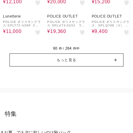
¥12,100
¥20,000
¥15,200
グラス
グラス
33%OFF
20%OFF
52%OFF
Lunetterie
POLICE OUTLET
POLICE OUTLET
POLICE ポリスサングラ
POLICE ポリスサングラ
POLICE ポリスサングラ
ス SPLT72-U28P スク
ス SPLU73-0302 ラウ
ス SPLQ79E（V） Z4
エアシェイプ偏光サング
ンドシェイプ
2Pスクエアシェイプ
¥11,000
¥19,360
¥9,400
ラス
60
264
件 /
件中
もっと見る
特集
まだ夏。でも次に欲しいのは秋バッグ