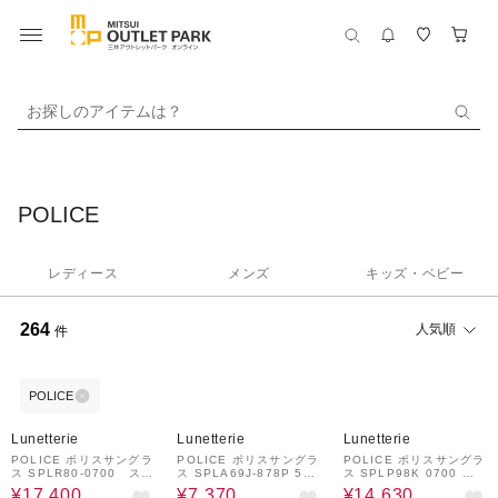
お探しのアイテムは？
POLICE
レディース
メンズ
キッズ・ベビー
264
人気順
件
POLICE
31%OFF
52%OFF
33%OFF
Lunetterie
Lunetterie
Lunetterie
POLICE ポリスサングラ
POLICE ポリスサングラ
POLICE ポリスサングラ
ス SPLR80-0700 スク
ス SPLA69J-878P 53
ス SPLP98K 0700 ラ
エアシェイプ
ウェリントンシェイプ ジ
ウンドシェイプ
¥17,400
¥7,370
¥14,630