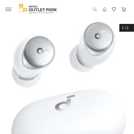
1
/
2