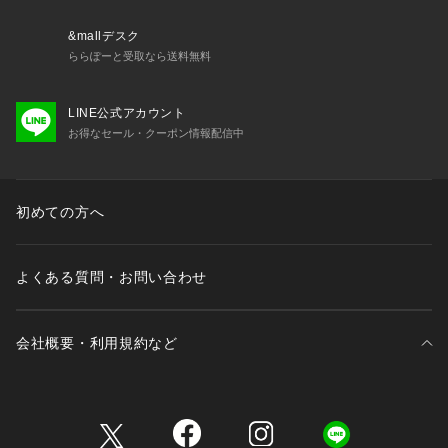
・ノイズキャンセリングモード：最大8時間 (イヤホン本体の
&mallデスク
み) / 最大40時間 (充電ケース使用時)
ららぽーと受取なら送料無料
・LDAC使用時 (通常モード)：最大6時間 (イヤホン本体のみ) / 
LINE公式アカウント
最大30時間 (充電ケース使用時)
お得なセール・クーポン情報配信中
・LDAC使用時 (ノイズキャンセリングモード)：最大5時間 (イ
ヤホン本体のみ) / 最大25時間 (充電ケース使用時)
初めての方へ
充電時間

約2時間 (イヤホン) / 約3時間 (充電ケース※USB-Cケーブル使
用時) / 約3.5時間 (充電ケース※ワイヤレス充電使用時)
よくある質問・お問い合わせ
充電端子

USB Type-C / ワイヤレス充電
会社概要・利用規約など
パッケージ内容

Soundcore Space A40、充電ケース、イヤーチップ (XS / S /
三井不動産が展開する商業施設一覧
 M / L / XL ※Mサイズは本体に取り付け済み) 、USB-C & USB
-A ケーブル、クイックスタートガイド、安全マニュアル、18