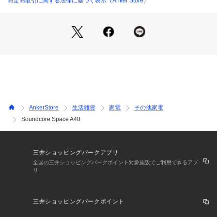
特定商取引に関する法律に基づく表示（Anker Store）
LDAC™に対応 ワイヤレスでもハイレゾ再生
従来のコーデック※の最大約3倍のデータを伝送。音楽の細部
まで忠実に再現された高音質を楽しむことができます。

※Bluetooth A2DPのSBC (328kbps,44.1kHz時)
重さ   約58g (充電ケース含む) / 約4.9g (イヤホン本体 片耳)
防塵・防水規格   IPX4
AnkerStore
生活雑貨
家電
その他家電
Soundcore Space A40
通信規格   Bluetooth 5.2
Bluetoothプロファイル.  AVRCP、A2DP、HFP
三井ショッピングパークアプリ
対応コーデック   SBC / AAC / LDAC
全国の三井ショッピングパークポイント対象施設でご利用できるアプ
リ
再生可能時間
三井ショッピングパークポイント
・通常モード：最大10時間 (イヤホン本体のみ) / 最大50時間
 (充電ケース使用時)