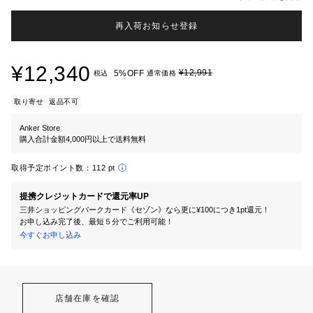
再入荷お知らせ登録
¥12,340
¥12,991
5%OFF
税込
通常価格
取り寄せ
返品不可
Anker Store
購入合計金額4,000円以上で送料無料
取得予定ポイント数：
112 pt
提携クレジットカードで還元率UP
三井ショッピングパークカード《セゾン》なら更に¥100につき1pt還元！
お申し込み完了後、最短５分でご利用可能！
今すぐお申し込み
店舗在庫を確認