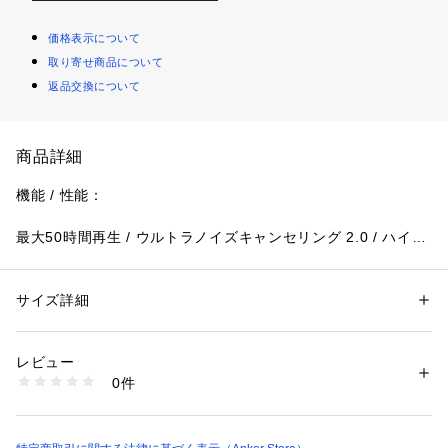
価格表示について
取り寄せ商品について
返品交換について
商品詳細
機能 / 性能：
最大50時間再生 / ウルトラノイズキャンセリング 2.0 / ハイレ
ゾ再生 / 音声通話 / マルチポイント接続 / アプリ対応 / イコラ
イザー / ワイヤレス充電 / IPX4防水規格 / 外音取り込み / 5種
類のサイズのイヤーチップ
サイズ詳細
性別：
レディース
メンズ
キッズ・ベビー
カテゴリー：
生活雑貨
 ＞ 
家電
 ＞ 
その他家電
Anker独自技術 ウルトラノイズキャンセリング 2.0
レビュー
商品番号：
1089800000031 
（モール）
0件
使用シーンに最適な強度のノイズキャンセリングを自動で起
A3936 （ショップ）
動。音楽への没入感を極限まで高めます。