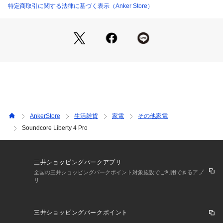
号を送るデジタルクロスオーバーテクノロジーにより、高音か
特定商取引に関する法律に基づく表示（Anker Store）
ら低音まで明瞭で歪みの少ない音質を追求。
初のスクリーン搭載で、驚くほど便利に
ケース搭載のタッチバーで、アプリを介さずにノイズキャンセ
リング・外音取り込みの強度を調整できます。
AnkerStore
生活雑貨
家電
その他家電
Soundcore Liberty 4 Pro
※タッチバーでコントロール可能な機能はSoundcoreアプリに
てカスタマイズできます
三井ショッピングパークアプリ
全国の三井ショッピングパークポイント対象施設でご利用できるアプ
リ
防塵・防水規格
IP55
三井ショッピングパークポイント
通信規格