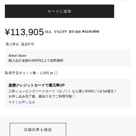
カートに追加
¥113,905
¥119,900
5%OFF
税込
通常価格
取り寄せ
返品不可
Anker Store
購入合計金額4,000円以上で送料無料
取得予定ポイント数：
1,035 pt
提携クレジットカードで還元率UP
三井ショッピングパークカード《セゾン》なら更に¥100につき1pt還元！
お申し込み完了後、最短５分でご利用可能！
今すぐお申し込み
店舗在庫を確認