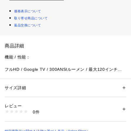
価格表示について
取り寄せ商品について
返品交換について
商品詳細
機能 / 性能：
フルHD / Google TV / 300ANSIルーメン / 最大120インチの
大画面 / Chromecast対応 / オートフォーカス機能 / 自動台形
補正機能 / Dolby®︎ Digital Plus搭載
サイズ詳細
性別：
レディース
メンズ
キッズ・ベビー
レーザー光源で、より明るく、より美しく。
カテゴリー：
生活雑貨
 ＞ 
家電
 ＞ 
その他家電
レビュー
レーザー光源だからこそ実現できた、コンパクトさと明るさの
商品番号：
1089800000061 
（モール）
0件
両立。500ml缶ほどのコンパクトサイズで、300ANSIルーメン
D2426 （ショップ）
の明るさとレーザーならではの色鮮やかさを兼ね備えた美しい
映像をお楽しみいただけます。