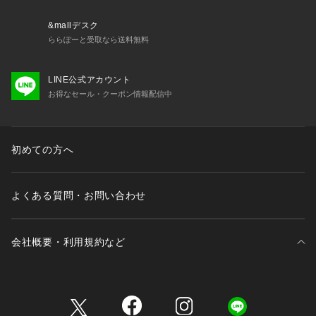
サイズ   高さ：約167mm | 直径：約83mm
&mallデスク
ららぽーと受取なら送料無料
重さ  約950g
LINE公式アカウント
対応OS

お得なセール・クーポン情報配信中
Google TV
通信規格

Bluetooth 5.1
初めての方へ
充電時間

2.5h
よくある質問・お問い合わせ
ディスプレイ

アスペクト比：16 : 9
会社概要・利用規約など
オフセット：100%
三井不動産が展開する商業施設一覧
プロジェクションモード：前面 / 背面