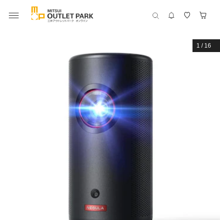
1
/
16