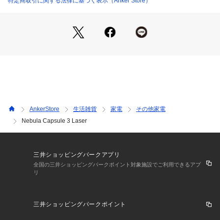
特定商取引に関する法律に基づく表示（Anker Store）
※輝度 (光束) はANSI IT7.228-1997規格に基づいて測定され
ており、記載されている数値は弊社テスト環境での計測平均値
となります。輝度は使用状況によって異なることがあり、使用
時間の経過にともなって低下します。
どんな位置からも、どんな壁にでも。
縦横両方に対応した自動台形補正や、オートフォーカス機能を
AnkerStore
生活雑貨
家電
その他家電
搭載しており、斜めからの投影や天井への投影も簡単に行えま
Nebula Capsule 3 Laser
す。セットアップの手間がかからないので、気軽にどこにでも
大画面を持ち運べます。
三井ショッピングパークアプリ
10,000以上のアプリを自由自在に。
全国の三井ショッピングパークポイント対象施設でご利用できるアプ
リ
YouTubeやAmazon Prime Video、Netflix、Disney+、Hulu、
U-NEXTなどの動画サービスを好きなだけお楽しみいただけま
三井ショッピングパークポイント
す。ミラーリングや、HDMI接続、別売りのTVチューナーなど
を使用すればさらに楽しみ方の幅が広がります。