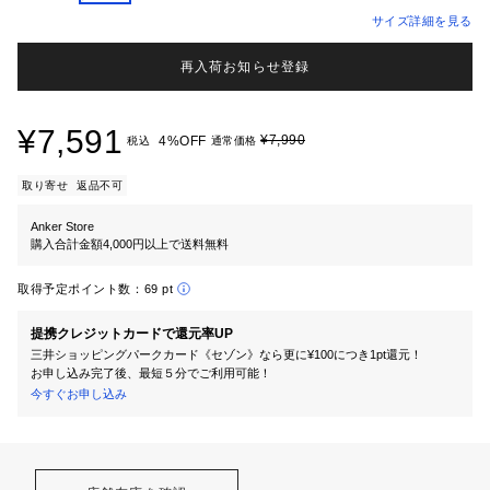
サイズ詳細を見る
再入荷お知らせ登録
¥7,591
¥7,990
4%OFF
税込
通常価格
取り寄せ
返品不可
Anker Store
購入合計金額4,000円以上で送料無料
取得予定ポイント数：
69 pt
提携クレジットカードで還元率UP
三井ショッピングパークカード《セゾン》なら更に¥100につき1pt還元！
お申し込み完了後、最短５分でご利用可能！
今すぐお申し込み