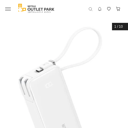
1
/
10