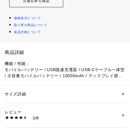
店舗在庫を確認
価格表示について
取り寄せ商品について
返品交換について
商品詳細
機能 / 性能：

モバイルバッテリー / USB急速充電器 / USB-Cケーブル一体型 
/ 大容量モバイルバッテリー / 10000mAh / ディスプレイ搭載
対応機種：
サイズ詳細
性別：
レディース
メンズ
キッズ・ベビー
スマートフォン
カテゴリー：
生活雑貨
 ＞ 
家電
 ＞ 
その他家電
レビュー
- iPhone 15 / 14 / 13シリーズ他
商品番号：
1089800000082 
（モール）
3件
A1637N （ショップ）
- Galaxy S24 / S23 / S22 シリーズ他