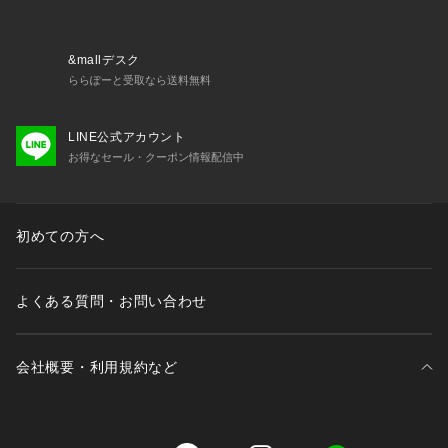
充電が可能。また10000mAhの大容量を備えiPhone 15 を約2
回、Galaxy S24を約1.8回充電することができます
&mallデスク
ららぽーと受取なら送料無料
充電残量を一目で確認
LINE公式アカウント
本体表面にディスプレイを搭載しバッテリーの残量をリアルタ
お得なセール・クーポン情報配信中
イムかつ一目で確認可能
サイズ
初めての方へ
約108 x 51 x 31mm (プラグ部を除く)
重さ

よくある質問・お問い合わせ
約250g
入力
会社概要・利用規約など
AC：100-240V~50-60Hz / 1.5A
三井不動産が展開する商業施設一覧
USB-C 入力 / USB-C 内蔵ケーブル入力：5V=3A / 9V=3A / 15