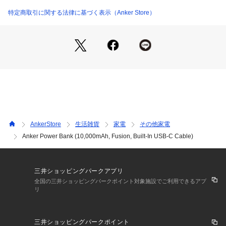
- Pixel 8 / 7シリーズ 他
特定商取引に関する法律に基づく表示（Anker Store）
タブレット端末
- iPad Air / Pro シリーズ
その他対応機種
-Apple Watch 他
AnkerStore
生活雑貨
家電
その他家電
Anker Power Bank (10,000mAh, Fusion, Built-In USB-C Cable)
充電はまとめてこれひとつ
USB急速充電器、モバイルバッテリーおよびUSB-Cケーブルが
一体となった3-in-1のFusionシリーズ
三井ショッピングパークアプリ
全国の三井ショッピングパークポイント対象施設でご利用できるアプ
リ
コンパクトサイズかつ安心の大容量
三井ショッピングパークポイント
コンパクトサイズながらも最大30Wの高出力でスマホへの急速