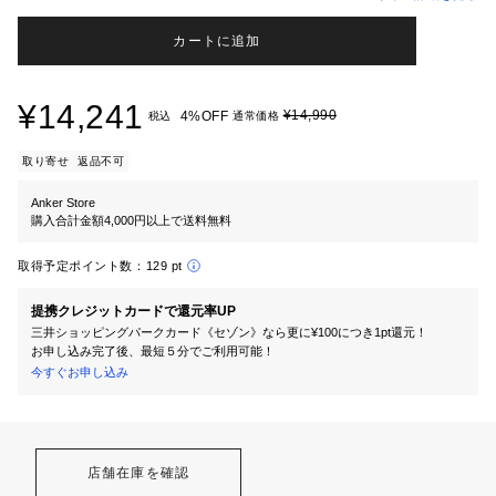
カートに追加
¥14,241
¥14,990
4%OFF
税込
通常価格
取り寄せ
返品不可
Anker Store
購入合計金額4,000円以上で送料無料
取得予定ポイント数：
129 pt
提携クレジットカードで還元率UP
三井ショッピングパークカード《セゾン》なら更に¥100につき1pt還元！
お申し込み完了後、最短５分でご利用可能！
今すぐお申し込み
店舗在庫を確認