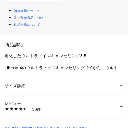
価格表示について
取り寄せ商品について
返品交換について
商品詳細
進化したウルトラノイズキャンセリング3.5
Liberty 4のウルトラノイズキャンセリング 2.0から、ウルトラ
ノイズキャンセリング 3.5に進化。環境に左右されず様々なシ
ーンで圧倒的な静けさと没入感を提供します。
サイズ詳細
性別：
レディース
メンズ
キッズ・ベビー
カテゴリー：
生活雑貨
 ＞ 
家電
 ＞ 
その他家電
原音に忠実なハイレゾ再生
レビュー
商品番号：
1089800000097 
（モール）
10件
高音質コーデックLDACに対応し、従来のコーデック※と比較
A3957 （ショップ）
して3倍の情報量を伝送できるため、原音に忠実に音楽を再現
します。