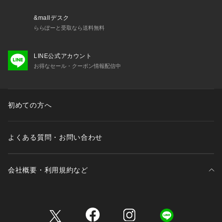
Liberty 4から左右1基ずつマイクが増加し、外音をよりクリア
&mallデスク
かつ自然に取り込むことができます。
ららぽーと受取なら送料無料
LINE公式アカウント
LDACとDolby Audioを併用できるマルチポイント接続
お得なセール・クーポン情報配信中
新たにLDACやDolby Audioとの併用にも対応。高音質のまま
マルチポイント接続ができます。
初めての方へ
製品仕様
重さ 約5.2g (イヤホン片耳) / 約59g (充電ケース含む)
よくある質問・お問い合わせ
通信規格 Bluetooth 5.4
会社概要・利用規約など
対応コーデック SBC / AAC / LDAC
再生可能時間

三井不動産が展開する商業施設一覧
・通常モード：最大12時間 (イヤホン本体のみ) / 最大48時間
(充電ケース使用時)