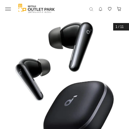
1
/
11