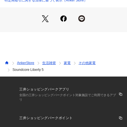
特定商取引に関する法律に基づく表示（Anker Store）
Dolby®︎ Audio対応
Soundcoreの完全ワイヤレスイヤホンとして初めて対応。迫力
あるサウンドを実現し、没入感のある音楽体験を提供します。
豊かでクリアな中高音域
9.2mmのダイナミックドライバーを搭載。歪みをおさえながら
AnkerStore
生活雑貨
家電
その他家電
豊かでクリアなサウンドを実現。
Soundcore Liberty 5
迫力ある低音
三井ショッピングパークアプリ
Soundcoreの完全ワイヤレスイヤホンとして初めてバスレフ構
全国の三井ショッピングパークポイント対象施設でご利用できるアプ
リ
造を採用。内部に設けられた2本のダクトが低音の共鳴を高め
ることで、リアルで迫力ある低音を実現。
三井ショッピングパークポイント
外音取り込み性能も進化