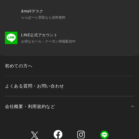
吸引力
&mallデスク
ららぽーと受取なら送料無料
最大2500Pa
LINE公式アカウント
ダスト容器の容量
お得なセール・クーポン情報配信中
250mL
本体水タンク容量
初めての方へ
130ml
よくある質問・お問い合わせ
＜注意事項＞
会社概要・利用規約など
・充電ステーションの左右0.5m、前方1.5m※の範囲内にある
障害物を取り除き設置してください。周囲の障害物を取り除く
ことができない場合、本製品がステーションに戻ることができ
三井不動産が展開する商業施設一覧
るか確認してください。 (※同梱の取扱説明書に記載の左右1
m、前方2mから範囲がアップデートされました。)