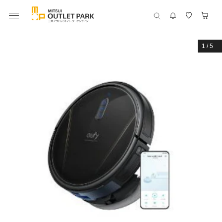
1
/
5