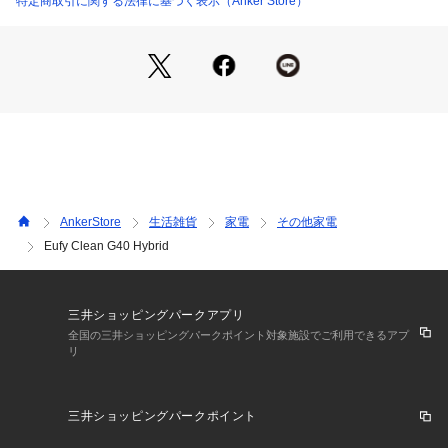
特定商取引に関する法律に基づく表示（Anker Store）
製品仕様
サイズ
約32.5 x 32.5 x 7.3cm
重さ
約2.7kg
AnkerStore
生活雑貨
家電
その他家電
充電時間
Eufy Clean G40 Hybrid
約300分〜360分
掃除時間
三井ショッピングパークアプリ
全国の三井ショッピングパークポイント対象施設でご利用できるアプ
リ
最大100分
消費電力
三井ショッピングパークポイント
48W