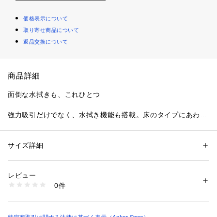
価格表示について
取り寄せ商品について
返品交換について
商品詳細
面倒な水拭きも、これひとつ
強力吸引だけでなく、水拭き機能も搭載。床のタイプにあわせ
て、水量は3段階から調整可能です。
吸引力25%アップ※
サイズ詳細
性別：
レディース
メンズ
カテゴリー：
生活雑貨
 ＞ 
家電
 ＞ 
その他家電
最大2500Paのパワフルな吸引力で、食べ残しやカーペットの
レビュー
奥のゴミまでしっかり吸引できます。床の状態に合わせて、吸
商品番号：
1089800000131 
（モール）
0件
引力は4段階から調節可能です。
T2256 （ショップ）
※Eufy RoboVac G30 Hybridとの比較