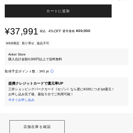
カートに追加
¥37,991
¥39,990
4%OFF
税込
通常価格
WEB限定
取り寄せ
返品不可
Anker Store
購入合計金額4,000円以上で送料無料
取得予定ポイント数：
345 pt
提携クレジットカードで還元率UP
三井ショッピングパークカード《セゾン》なら更に¥100につき1pt還元！
お申し込み完了後、最短５分でご利用可能！
今すぐお申し込み
店舗在庫を確認